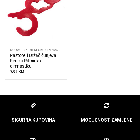
DODACI ZA RITMIČKU GIMNASTIKU
Pastorelli Držač čunjeva
Red za Ritmičku
gimnastiku
7,95
KM
SIGURNA KUPOVINA
MOGUĆNOST ZAMJENE