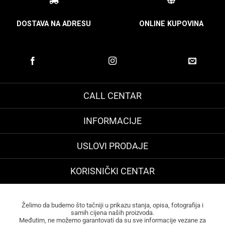
DOSTAVA NA ADRESU
ONLINE KUPOVINA
CALL CENTAR
INFORMACIJE
USLOVI PRODAJE
KORISNIČKI CENTAR
Želimo da budemo što tačniji u prikazu stanja, opisa, fotografija i
samih cijena naših proizvoda.
Međutim, ne možemo garantovati da su sve informacije vezane za