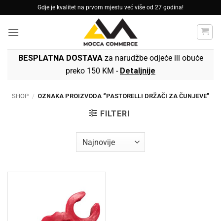
Skip
Gdje je kvalitet na prvom mjestu već više od 27 godina!
to
content
BESPLATNA DOSTAVA
za narudžbe odjeće ili obuće
preko 150 KM -
Detaljnije
SHOP
/
OZNAKA PROIZVODA “PASTORELLI DRŽAČI ZA ČUNJEVE”
FILTERI