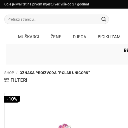
Skip
Gdje je kvalitet na prvom mjestu već više od 27 godina!
to
Pretraži:
content
MUŠKARCI
ŽENE
DJECA
BICIKLIZAM
B
SHOP
/
OZNAKA PROIZVODA “POLAR UNICORN”
FILTERI
-10%