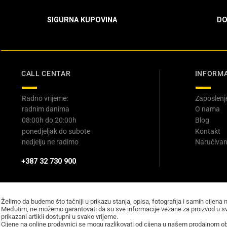
SIGURNA KUPOVINA
DO
CALL CENTAR
INFORMA
Radno vrijeme:
Zaposlenj
radnim danima
O nama
08:00h do 20:00h
Blog
ponedjeljak do subote
Kontakt
nedjelju ne radimo
Naručivan
+387 32 730 900
Želimo da budemo što tačniji u prikazu stanja, opisa, fotografija i samih cijena 
Međutim, ne možemo garantovati da su sve informacije vezane za proizvod u sv
prikazani artikli dostupni u svako vrijeme.
Cijene na online prodavnici se mogu razlikovati od cijena u našem prodajnom obj