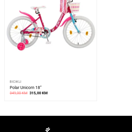
BICIKLI
Polar Unicorn 18”
Original
Current
349,00
KM
315,00
KM
price
price
was:
is:
349,00 KM.
315,00 KM.