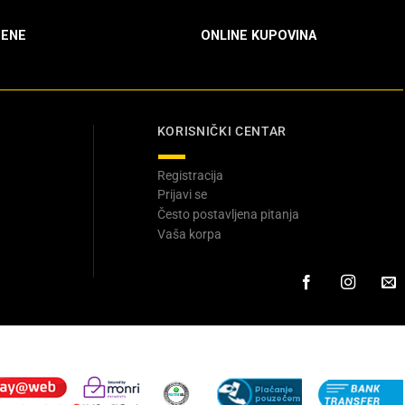
ENE
ONLINE KUPOVINA
KORISNIČKI CENTAR
Registracija
Prijavi se
Često postavljena pitanja
Vaša korpa