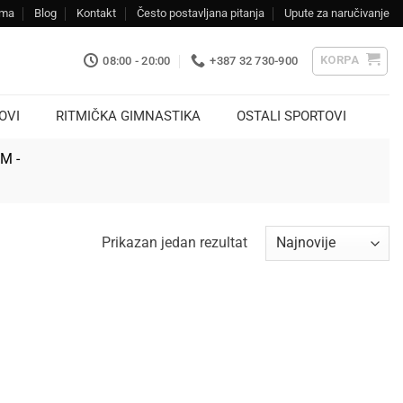
ama
Blog
Kontakt
Često postavljana pitanja
Upute za naručivanje
KORPA
08:00 - 20:00
+387 32 730-900
OVI
RITMIČKA GIMNASTIKA
OSTALI SPORTOVI
KM -
Prikazan jedan rezultat