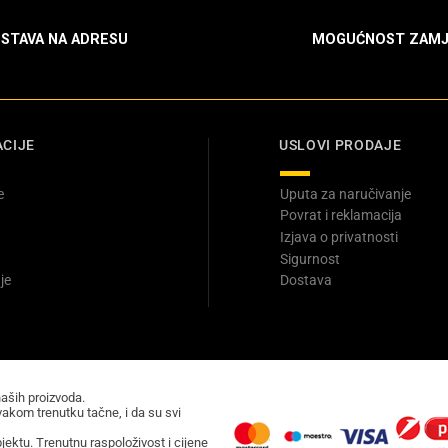
STAVA NA ADRESU
MOGUĆNOST ZAMJ
CIJE
USLOVI PRODAJE
e
Uputa za naručivanje
Povrat i reklamacija
Izjava o privatnosti
Sigurnost
je
Dostava
naših proizvoda.
akom trenutku tačne, i da su svi
ektu. Trenutnu raspoloživost i cijene