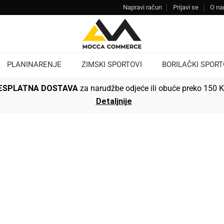
Napravi račun
Prijavi se
O n
PLANINARENJE
ZIMSKI SPORTOVI
BORILAČKI SPORT
ESPLATNA DOSTAVA
za narudžbe odjeće ili obuće preko 150 
Detaljnije