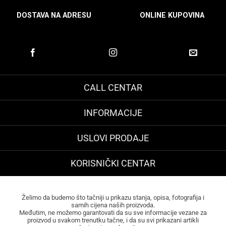
DOSTAVA NA ADRESU
ONLINE KUPOVINA
CALL CENTAR
INFORMACIJE
USLOVI PRODAJE
KORISNIČKI CENTAR
Želimo da budemo što tačniji u prikazu stanja, opisa, fotografija i
samih cijena naših proizvoda.
Međutim, ne možemo garantovati da su sve informacije vezane za
proizvod u svakom trenutku tačne, i da su svi prikazani artikli