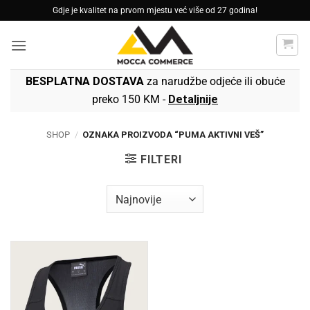
Skip
Gdje je kvalitet na prvom mjestu već više od 27 godina!
to
content
BESPLATNA DOSTAVA
za narudžbe odjeće ili obuće
preko 150 KM -
Detaljnije
SHOP
/
OZNAKA PROIZVODA “PUMA AKTIVNI VEŠ”
FILTERI