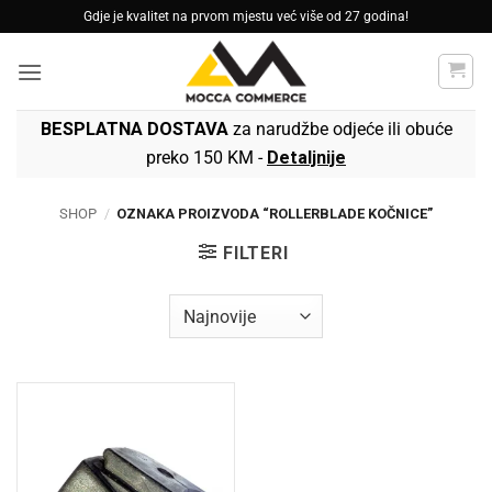
Skip
Gdje je kvalitet na prvom mjestu već više od 27 godina!
to
content
BESPLATNA DOSTAVA
za narudžbe odjeće ili obuće
preko 150 KM -
Detaljnije
SHOP
/
OZNAKA PROIZVODA “ROLLERBLADE KOČNICE”
FILTERI