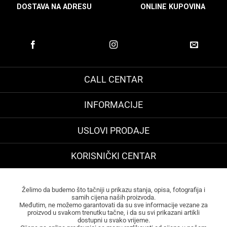
DOSTAVA NA ADRESU
ONLINE KUPOVINA
CALL CENTAR
INFORMACIJE
USLOVI PRODAJE
KORISNIČKI CENTAR
Želimo da budemo što tačniji u prikazu stanja, opisa, fotografija i
samih cijena naših proizvoda.
Međutim, ne možemo garantovati da su sve informacije vezane za
proizvod u svakom trenutku tačne, i da su svi prikazani artikli
dostupni u svako vrijeme.