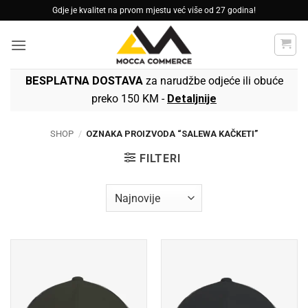
Skip
Gdje je kvalitet na prvom mjestu već više od 27 godina!
to
content
BESPLATNA DOSTAVA
za narudžbe odjeće ili obuće
preko 150 KM -
Detaljnije
SHOP
/
OZNAKA PROIZVODA “SALEWA KAČKETI”
FILTERI