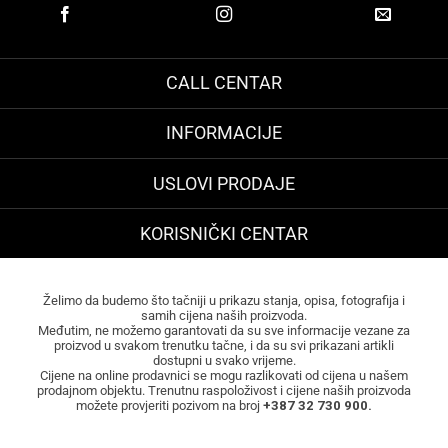
CALL CENTAR
INFORMACIJE
USLOVI PRODAJE
KORISNIČKI CENTAR
Želimo da budemo što tačniji u prikazu stanja, opisa, fotografija i
samih cijena naših proizvoda.
Međutim, ne možemo garantovati da su sve informacije vezane za
proizvod u svakom trenutku tačne, i da su svi prikazani artikli
dostupni u svako vrijeme.
Cijene na online prodavnici se mogu razlikovati od cijena u našem
prodajnom objektu. Trenutnu raspoloživost i cijene naših proizvoda
možete provjeriti pozivom na broj
+387 32 730 900.