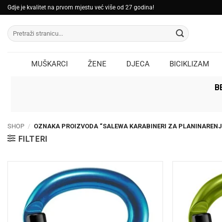
Skip
Gdje je kvalitet na prvom mjestu već više od 27 godina!
to
Pretraži:
content
MUŠKARCI
ŽENE
DJECA
BICIKLIZAM
B
SHOP
/
OZNAKA PROIZVODA “SALEWA KARABINERI ZA PLANINARENJ
FILTERI