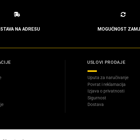
STAVA NA ADRESU
MOGUĆNOST ZAMJ
CIJE
USLOVI PRODAJE
e
Uputa za naručivanje
Povrat i reklamacija
Izjava o privatnosti
Sigurnost
je
Dostava