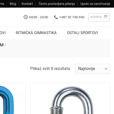
ama
Blog
Kontakt
Često postavljana pitanja
Upute za naručivanje
KORPA
08:00 - 20:00
+387 32 730-900
OVI
RITMIČKA GIMNASTIKA
OSTALI SPORTOVI
KM -
Sorted
Prikaz svih 8 rezultata
by
latest