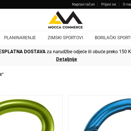
Napravi račun
Prijavi se
O n
PLANINARENJE
ZIMSKI SPORTOVI
BORILAČKI SPORT
ESPLATNA DOSTAVA
za narudžbe odjeće ili obuće preko 150 
Detaljnije
E”