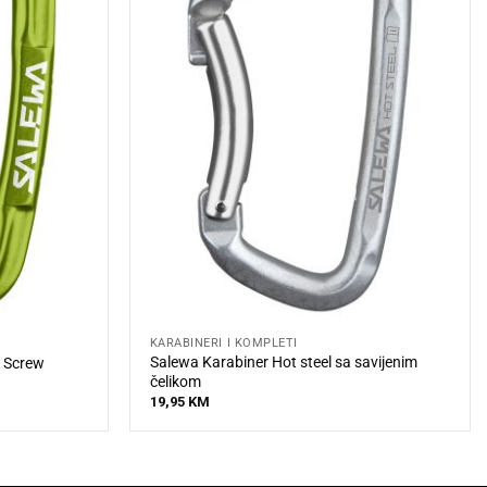
KARABINERI I KOMPLETI
Salewa Karabiner Hot steel sa savijenim
n Screw
čelikom
19,95
KM