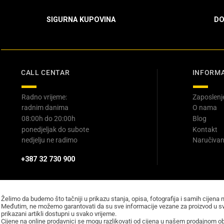
SIGURNA KUPOVINA
DO
CALL CENTAR
INFORMA
Radno vrijeme:
Zaposlenj
radnim danima
O nama
08:00h do 20:00h
Blog
ponedjeljak do subote
Kontakt
nedjelju ne radimo
Naručivan
+387 32 730 900
Želimo da budemo što tačniji u prikazu stanja, opisa, fotografija i samih cijena 
Međutim, ne možemo garantovati da su sve informacije vezane za proizvod u sv
prikazani artikli dostupni u svako vrijeme.
Cijene na online prodavnici se mogu razlikovati od cijena u našem prodajnom obj