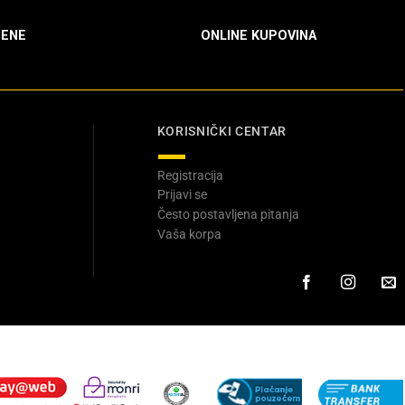
ENE
ONLINE KUPOVINA
KORISNIČKI CENTAR
Registracija
Prijavi se
Često postavljena pitanja
Vaša korpa