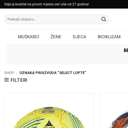
Skip
Gdje je kvalitet na prvom mjestu već više od 27 godina!
to
Pretraži:
content
MUŠKARCI
ŽENE
DJECA
BICIKLIZAM
B
SHOP
/
OZNAKA PROIZVODA “SELECT LOPTE”
FILTERI