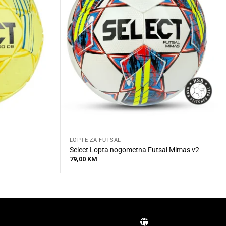
LOPTE ZA FUTSAL
Select Lopta nogometna Futsal Mimas v2
79,00
KM