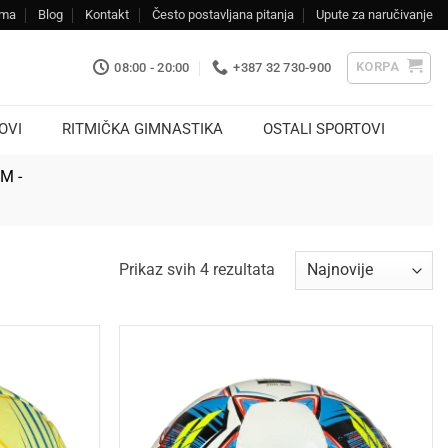
ama
Blog
Kontakt
Često postavljana pitanja
Upute za naručivanje
KORPA
08:00 - 20:00
+387 32 730-900
OVI
RITMIČKA GIMNASTIKA
OSTALI SPORTOVI
KM -
Sorted
Prikaz svih 4 rezultata
by
latest