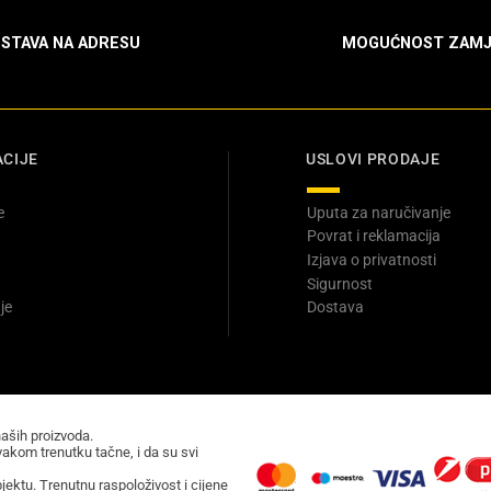
STAVA NA ADRESU
MOGUĆNOST ZAMJ
CIJE
USLOVI PRODAJE
e
Uputa za naručivanje
Povrat i reklamacija
Izjava o privatnosti
Sigurnost
je
Dostava
naših proizvoda.
akom trenutku tačne, i da su svi
ektu. Trenutnu raspoloživost i cijene