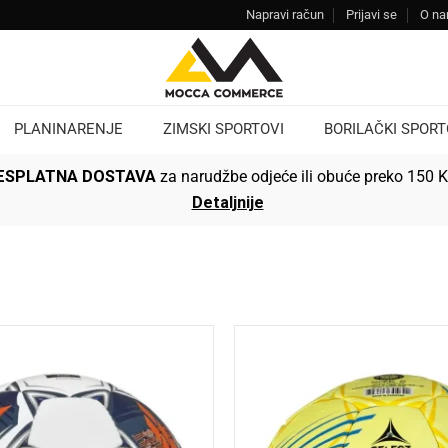
Napravi račun
Prijavi se
O n
PLANINARENJE
ZIMSKI SPORTOVI
BORILAČKI SPORT
ESPLATNA DOSTAVA
za narudžbe odjeće ili obuće preko 150 
Detaljnije