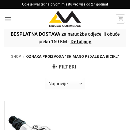
Skip
Gdje je kvalitet na prvom mjestu već više od 27 godina!
to
content
BESPLATNA DOSTAVA
za narudžbe odjeće ili obuće
preko 150 KM -
Detaljnije
SHOP
/
OZNAKA PROIZVODA “SHIMANO PEDALE ZA BICIKL”
FILTERI