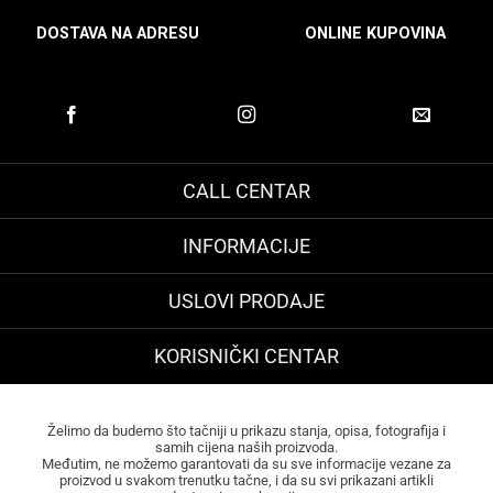
DOSTAVA NA ADRESU
ONLINE KUPOVINA
CALL CENTAR
INFORMACIJE
USLOVI PRODAJE
KORISNIČKI CENTAR
Želimo da budemo što tačniji u prikazu stanja, opisa, fotografija i
samih cijena naših proizvoda.
Međutim, ne možemo garantovati da su sve informacije vezane za
proizvod u svakom trenutku tačne, i da su svi prikazani artikli