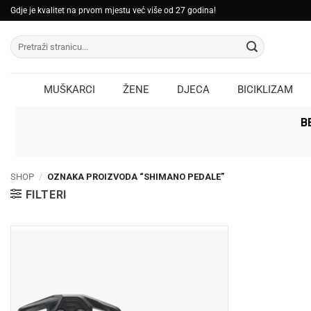
Skip
Gdje je kvalitet na prvom mjestu već više od 27 godina!
to
Pretraži:
content
MUŠKARCI
ŽENE
DJECA
BICIKLIZAM
B
SHOP
/
OZNAKA PROIZVODA “SHIMANO PEDALE”
FILTERI