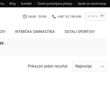
ama
Blog
Kontakt
Često postavljana pitanja
Upute za naručivanje
KORPA
08:00 - 20:00
+387 32 730-900
OVI
RITMIČKA GIMNASTIKA
OSTALI SPORTOVI
KM -
Prikazan jedan rezultat