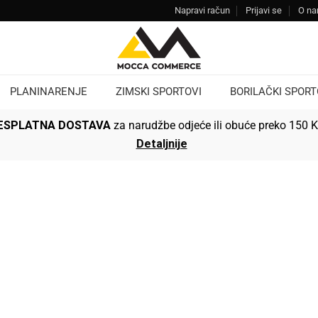
Napravi račun
Prijavi se
O n
PLANINARENJE
ZIMSKI SPORTOVI
BORILAČKI SPORT
ESPLATNA DOSTAVA
za narudžbe odjeće ili obuće preko 150 
Detaljnije