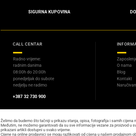
SIGURNA KUPOVINA
DO
CALL CENTAR
INFORMA
Radno vrijeme:
Zaposlenj
radnim danima
O nama
08:00h do 20:00h
Blog
ponedjeljak do subote
Kontakt
nedjelju ne radimo
Naručivan
+387 32 730 900
Želimo da budemo što tačniji u prikazu stanja, opisa, fotografija i samih cijena 
Međutim, ne možemo garantovati da su sve informacije vezane za proizvod u sv
prikazani artikli dostupni u svako vrijeme.
Cijene na online prodavnici se mogu razlikovati od cijena u našem prodajnom obj