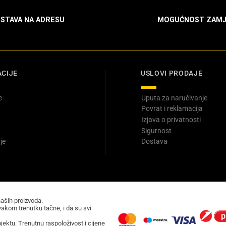
STAVA NA ADRESU
MOGUĆNOST ZAMJ
CIJE
USLOVI PRODAJE
e
Uputa za naručivanje
Povrat i reklamacija
Izjava o privatnosti
Sigurnost
je
Dostava
naših proizvoda.
akom trenutku tačne, i da su svi
ektu. Trenutnu raspoloživost i cijene