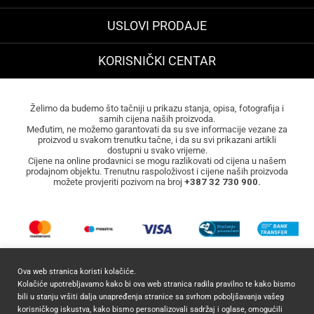
USLOVI PRODAJE
KORISNIČKI CENTAR
Želimo da budemo što tačniji u prikazu stanja, opisa, fotografija i
samih cijena naših proizvoda.
Međutim, ne možemo garantovati da su sve informacije vezane za
proizvod u svakom trenutku tačne, i da su svi prikazani artikli
dostupni u svako vrijeme.
Cijene na online prodavnici se mogu razlikovati od cijena u našem
prodajnom objektu. Trenutnu raspoloživost i cijene naših proizvoda
možete provjeriti pozivom na broj
+387 32 730 900.
Ova web stranica koristi kolačiće.
Kolačiće upotrebljavamo kako bi ova web stranica radila pravilno te kako bismo
bili u stanju vršiti dalja unapređenja stranice sa svrhom poboljšavanja vašeg
korisničkog iskustva, kako bismo personalizovali sadržaj i oglase, omogućili
2026 ©
Mocca Commerce
Sva prava zadržana.