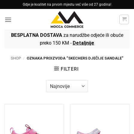
Skip
Gdje je kvalitet na prvom mjestu već više od 27 godina!
to
content
BESPLATNA DOSTAVA
za narudžbe odjeće ili obuće
preko 150 KM -
Detaljnije
SHOP
/
OZNAKA PROIZVODA “SKECHERS DJEČIJE SANDALE”
FILTERI