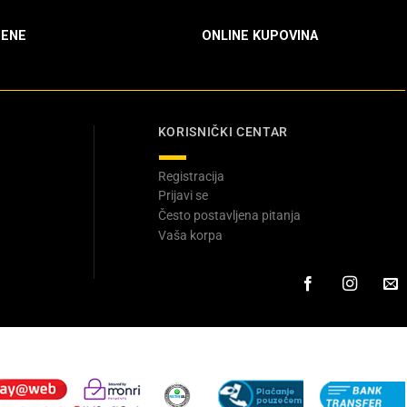
ENE
ONLINE KUPOVINA
KORISNIČKI CENTAR
Registracija
Prijavi se
Često postavljena pitanja
Vaša korpa