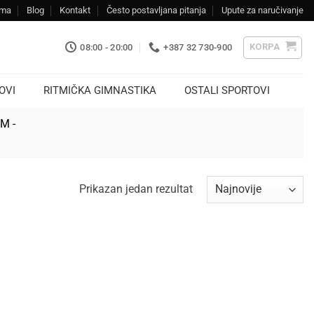
ama
Blog
Kontakt
Često postavljana pitanja
Upute za naručivanje
KORPA
08:00 - 20:00
+387 32 730-900
OVI
RITMIČKA GIMNASTIKA
OSTALI SPORTOVI
KM -
Prikazan jedan rezultat