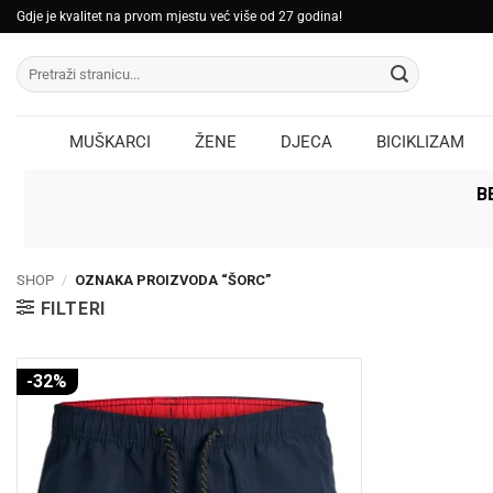
Skip
Gdje je kvalitet na prvom mjestu već više od 27 godina!
to
Pretraži:
content
MUŠKARCI
ŽENE
DJECA
BICIKLIZAM
B
SHOP
/
OZNAKA PROIZVODA “ŠORC”
FILTERI
-32%