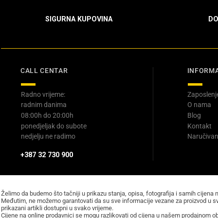
SIGURNA KUPOVINA
DO
CALL CENTAR
INFORMA
Radno vrijeme:
Zaposlenj
radnim danima
O nama
08:00h do 20:00h
Blog
ponedjeljak do subote
Kontakt
nedjelju ne radimo
Naručivan
+387 32 730 900
Želimo da budemo što tačniji u prikazu stanja, opisa, fotografija i samih cijena 
Međutim, ne možemo garantovati da su sve informacije vezane za proizvod u sv
prikazani artikli dostupni u svako vrijeme.
Cijene na online prodavnici se mogu razlikovati od cijena u našem prodajnom obj