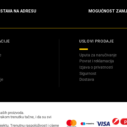
STAVA NA ADRESU
MOGUĆNOST ZAMJ
CIJE
USLOVI PRODAJE
e
Uputa za naručivanje
Povrat i reklamacija
Izjava o privatnosti
Sigurnost
je
Dostava
naših proizvoda.
akom trenutku tačne, i da su svi
ektu. Trenutnu raspoloživost i cijene