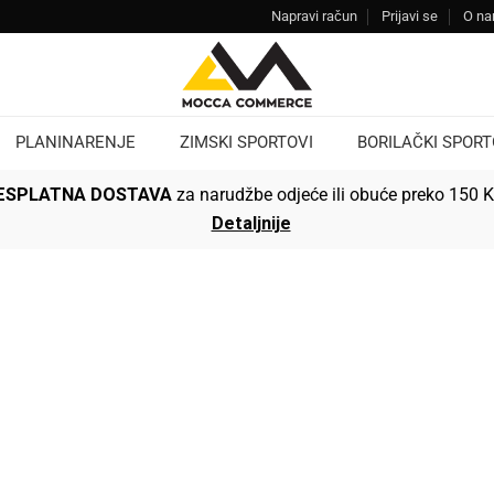
Napravi račun
Prijavi se
O n
PLANINARENJE
ZIMSKI SPORTOVI
BORILAČKI SPORT
ESPLATNA DOSTAVA
za narudžbe odjeće ili obuće preko 150 
Detaljnije