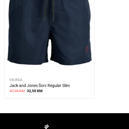
ODJEĆA
Jack and Jones Šorc Regular Slim
Original
Current
47,95
KM
32,50
KM
price
price
was:
is:
47,95 KM.
32,50 KM.