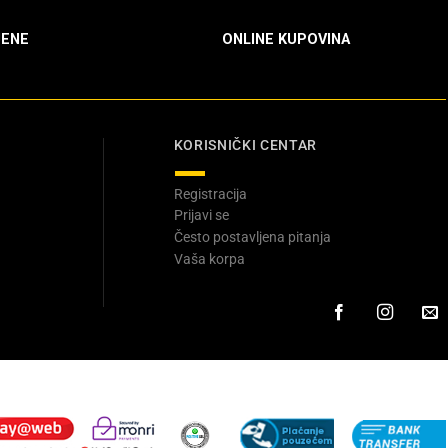
ENE
ONLINE KUPOVINA
KORISNIČKI CENTAR
Registracija
Prijavi se
Često postavljena pitanja
Vaša korpa