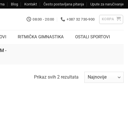
ama
Blog
Kontakt
Često postavljana pitanja
Upute za naručivanje
KORPA
08:00 - 20:00
+387 32 730-900
OVI
RITMIČKA GIMNASTIKA
OSTALI SPORTOVI
KM -
Sorted
Prikaz svih 2 rezultata
by
latest