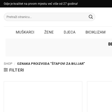
Skip
Gdje je kvalitet na prvom mjestu već više od 27 godina!
to
Pretraži:
content
MUŠKARCI
ŽENE
DJECA
BICIKLIZAM
B
SHOP
/
OZNAKA PROIZVODA “ŠTAPOVI ZA BILIJAR”
FILTERI