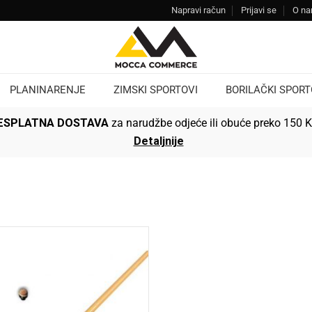
Napravi račun
Prijavi se
O n
PLANINARENJE
ZIMSKI SPORTOVI
BORILAČKI SPORT
ESPLATNA DOSTAVA
za narudžbe odjeće ili obuće preko 150 
Detaljnije