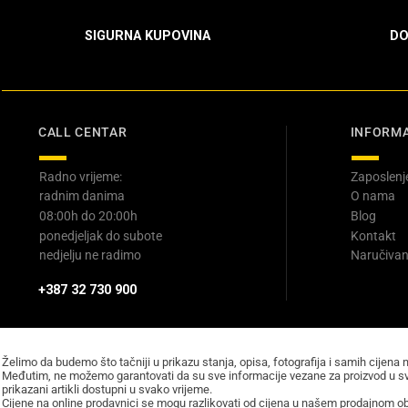
SIGURNA KUPOVINA
DO
CALL CENTAR
INFORMA
Radno vrijeme:
Zaposlenj
radnim danima
O nama
08:00h do 20:00h
Blog
ponedjeljak do subote
Kontakt
nedjelju ne radimo
Naručivan
+387 32 730 900
Želimo da budemo što tačniji u prikazu stanja, opisa, fotografija i samih cijena 
Međutim, ne možemo garantovati da su sve informacije vezane za proizvod u sv
prikazani artikli dostupni u svako vrijeme.
Cijene na online prodavnici se mogu razlikovati od cijena u našem prodajnom obj