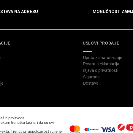
STAVA NA ADRESU
MOGUĆNOST ZAMJ
CIJE
USLOVI PRODAJE
e
Uputa za naručivanje
Povrat i reklamacija
Izjava o privatnosti
Sigurnost
je
Dostava
naših proizvoda.
akom trenutku tačne, i da su svi
ektu. Trenutnu raspoloživost i cijene