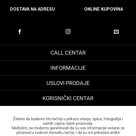
DOSTAVA NA ADRESU
ONLINE KUPOVINA
CALL CENTAR
INFORMACIJE
USLOVI PRODAJE
KORISNIČKI CENTAR
Želimo da budemo što tačniji u prikazu stanja, opisa, fotografija i
samih cijena naših proizvoda.
Međutim, ne možemo garantovati da su sve informacije vezane za
proizvod u svakom trenutku tačne, i da su svi prikazani artikli