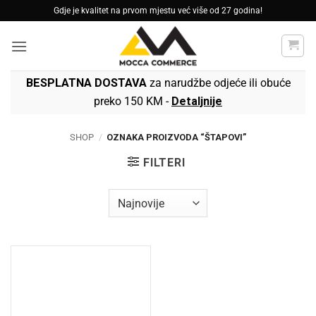
Skip
Gdje je kvalitet na prvom mjestu već više od 27 godina!
to
content
BESPLATNA DOSTAVA
za narudžbe odjeće ili obuće
preko 150 KM -
Detaljnije
SHOP
/
OZNAKA PROIZVODA “ŠTAPOVI”
FILTERI