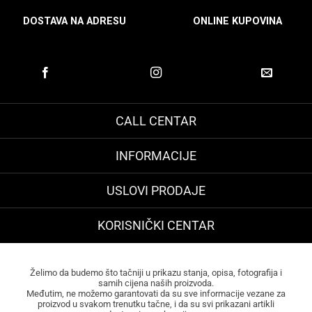
DOSTAVA NA ADRESU
ONLINE KUPOVINA
CALL CENTAR
INFORMACIJE
USLOVI PRODAJE
KORISNIČKI CENTAR
Želimo da budemo što tačniji u prikazu stanja, opisa, fotografija i
samih cijena naših proizvoda.
Međutim, ne možemo garantovati da su sve informacije vezane za
proizvod u svakom trenutku tačne, i da su svi prikazani artikli