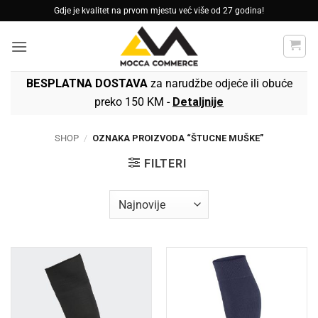
Skip
Gdje je kvalitet na prvom mjestu već više od 27 godina!
to
content
BESPLATNA DOSTAVA
za narudžbe odjeće ili obuće
preko 150 KM -
Detaljnije
SHOP
/
OZNAKA PROIZVODA “ŠTUCNE MUŠKE”
FILTERI