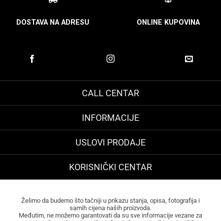
DOSTAVA NA ADRESU
ONLINE KUPOVINA
CALL CENTAR
INFORMACIJE
USLOVI PRODAJE
KORISNIČKI CENTAR
Želimo da budemo što tačniji u prikazu stanja, opisa, fotografija i
samih cijena naših proizvoda.
Međutim, ne možemo garantovati da su sve informacije vezane za