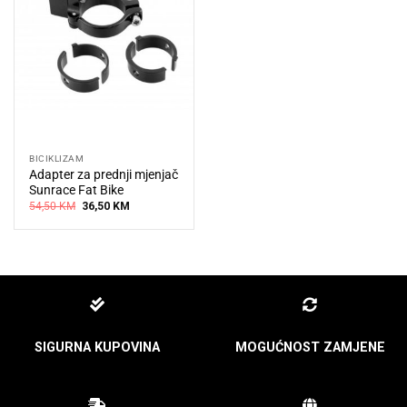
BICIKLIZAM
Adapter za prednji mjenjač
Sunrace Fat Bike
Original
Current
54,50
KM
36,50
KM
price
price
was:
is:
54,50 KM.
36,50 KM.
SIGURNA KUPOVINA
MOGUĆNOST ZAMJENE