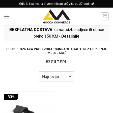
Skip
Gdje je kvalitet na prvom mjestu već više od 27 godina!
to
content
BESPLATNA DOSTAVA
za narudžbe odjeće ili obuće
preko 150 KM -
Detaljnije
SHOP
/
OZNAKA PROIZVODA “SUNRACE ADAPTERI ZA PREDNJE
MJENJAČE”
FILTERI
-33%