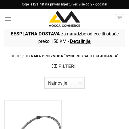
Skip
Gdje je kvalitet na prvom mjestu već više od 27 godina!
to
content
BESPLATNA DOSTAVA
za narudžbe odjeće ili obuće
preko 150 KM -
Detaljnije
SHOP
/
OZNAKA PROIZVODA “SYNCROS SAJLE KLJUČANJA”
FILTERI