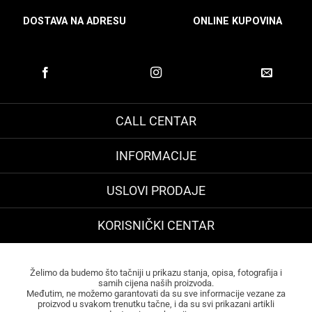
DOSTAVA NA ADRESU
ONLINE KUPOVINA
CALL CENTAR
INFORMACIJE
USLOVI PRODAJE
KORISNIČKI CENTAR
Želimo da budemo što tačniji u prikazu stanja, opisa, fotografija i
samih cijena naših proizvoda.
Međutim, ne možemo garantovati da su sve informacije vezane za
proizvod u svakom trenutku tačne, i da su svi prikazani artikli