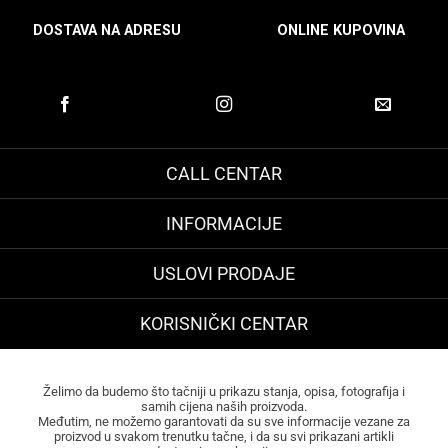
DOSTAVA NA ADRESU
ONLINE KUPOVINA
CALL CENTAR
INFORMACIJE
USLOVI PRODAJE
KORISNIČKI CENTAR
Želimo da budemo što tačniji u prikazu stanja, opisa, fotografija i
samih cijena naših proizvoda.
Međutim, ne možemo garantovati da su sve informacije vezane za
proizvod u svakom trenutku tačne, i da su svi prikazani artikli