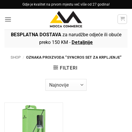
Skip
Gdje je kvalitet na prvom mjestu već više od 27 godina!
to
content
BESPLATNA DOSTAVA
za narudžbe odjeće ili obuće
preko 150 KM -
Detaljnije
SHOP
/
OZNAKA PROIZVODA “SYNCROS SET ZA KRPLJENJE”
FILTERI