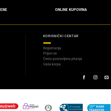
ENE
ONLINE KUPOVINA
KORISNIČKI CENTAR
Registracija
Prijavi se
Često postavljena pitanja
Vaša korpa