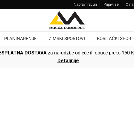
Napravi račun
Prijavi se
O n
PLANINARENJE
ZIMSKI SPORTOVI
BORILAČKI SPORT
ESPLATNA DOSTAVA
za narudžbe odjeće ili obuće preko 150 
Detaljnije