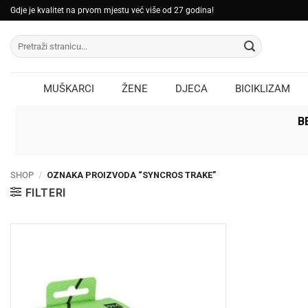
Skip
Gdje je kvalitet na prvom mjestu već više od 27 godina!
to
Pretraži:
content
MUŠKARCI
ŽENE
DJECA
BICIKLIZAM
B
SHOP
/
OZNAKA PROIZVODA “SYNCROS TRAKE”
FILTERI