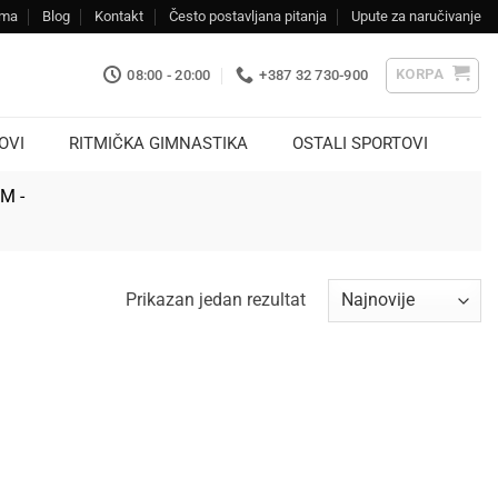
ama
Blog
Kontakt
Često postavljana pitanja
Upute za naručivanje
KORPA
08:00 - 20:00
+387 32 730-900
OVI
RITMIČKA GIMNASTIKA
OSTALI SPORTOVI
KM -
Prikazan jedan rezultat