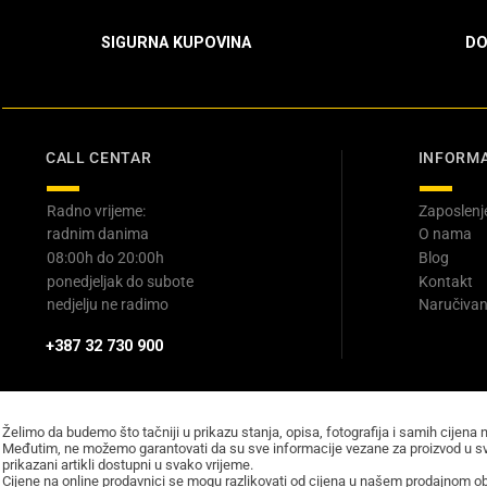
SIGURNA KUPOVINA
DO
CALL CENTAR
INFORMA
Radno vrijeme:
Zaposlenj
radnim danima
O nama
08:00h do 20:00h
Blog
ponedjeljak do subote
Kontakt
nedjelju ne radimo
Naručivan
+387 32 730 900
Želimo da budemo što tačniji u prikazu stanja, opisa, fotografija i samih cijena 
Međutim, ne možemo garantovati da su sve informacije vezane za proizvod u sv
prikazani artikli dostupni u svako vrijeme.
Cijene na online prodavnici se mogu razlikovati od cijena u našem prodajnom obj