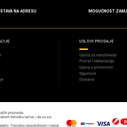
STAVA NA ADRESU
MOGUĆNOST ZAMJ
CIJE
USLOVI PRODAJE
e
Uputa za naručivanje
Povrat i reklamacija
Izjava o privatnosti
Sigurnost
je
Dostava
naših proizvoda.
akom trenutku tačne, i da su svi
ektu. Trenutnu raspoloživost i cijene