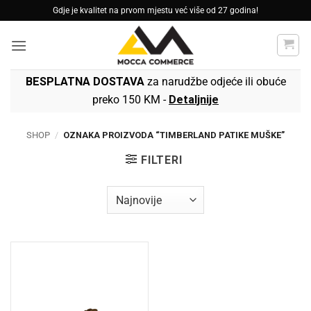
Skip
Gdje je kvalitet na prvom mjestu već više od 27 godina!
to
content
BESPLATNA DOSTAVA
za narudžbe odjeće ili obuće
preko 150 KM -
Detaljnije
SHOP
/
OZNAKA PROIZVODA “TIMBERLAND PATIKE MUŠKE”
FILTERI