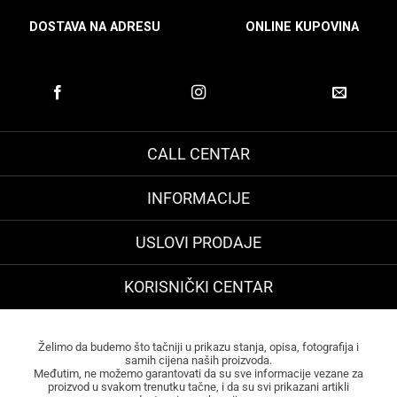
DOSTAVA NA ADRESU
ONLINE KUPOVINA
CALL CENTAR
INFORMACIJE
USLOVI PRODAJE
KORISNIČKI CENTAR
Želimo da budemo što tačniji u prikazu stanja, opisa, fotografija i
samih cijena naših proizvoda.
Međutim, ne možemo garantovati da su sve informacije vezane za
proizvod u svakom trenutku tačne, i da su svi prikazani artikli