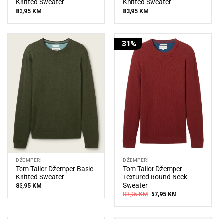
Knitted Sweater
Knitted Sweater
83,95
KM
83,95
KM
-31%
DŽEMPERI
DŽEMPERI
Tom Tailor Džemper Basic
Tom Tailor Džemper
Knitted Sweater
Textured Round Neck
Sweater
83,95
KM
Original
Current
83,95
KM
57,95
KM
price
price
was:
is:
83,95 KM.
57,95 KM.