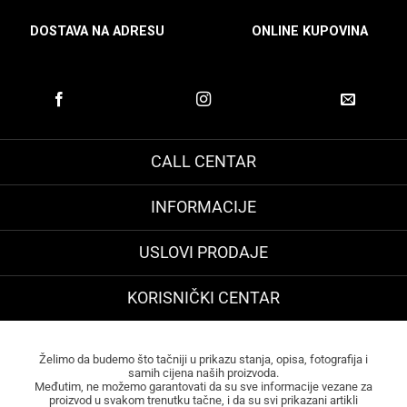
DOSTAVA NA ADRESU
ONLINE KUPOVINA
CALL CENTAR
INFORMACIJE
USLOVI PRODAJE
KORISNIČKI CENTAR
Želimo da budemo što tačniji u prikazu stanja, opisa, fotografija i
samih cijena naših proizvoda.
Međutim, ne možemo garantovati da su sve informacije vezane za
proizvod u svakom trenutku tačne, i da su svi prikazani artikli