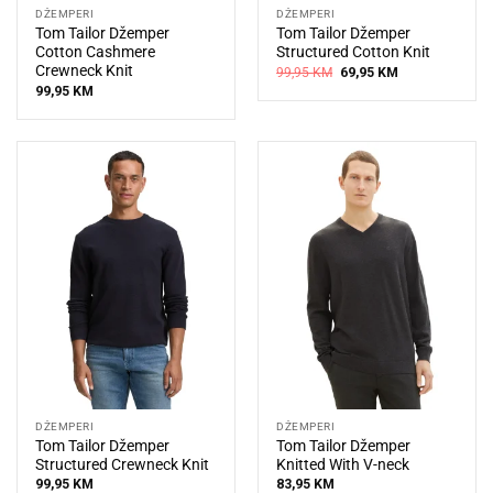
DŽEMPERI
DŽEMPERI
Tom Tailor Džemper
Tom Tailor Džemper
Cotton Cashmere
Structured Cotton Knit
Crewneck Knit
Original
Current
99,95
KM
69,95
KM
price
price
99,95
KM
was:
is:
99,95 KM.
69,95 KM.
DŽEMPERI
DŽEMPERI
Tom Tailor Džemper
Tom Tailor Džemper
Structured Crewneck Knit
Knitted With V-neck
99,95
KM
83,95
KM