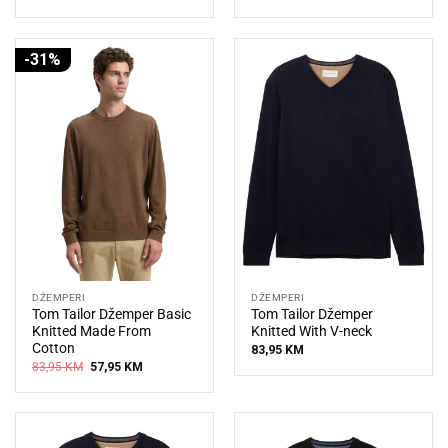
-31%
DŽEMPERI
DŽEMPERI
Tom Tailor Džemper Basic
Tom Tailor Džemper
Knitted Made From
Knitted With V-neck
Cotton
83,95
KM
Original
Current
83,95
KM
57,95
KM
price
price
was:
is:
83,95 KM.
57,95 KM.