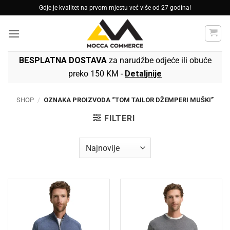
Skip
Gdje je kvalitet na prvom mjestu već više od 27 godina!
to
content
BESPLATNA DOSTAVA
za narudžbe odjeće ili obuće
preko 150 KM -
Detaljnije
SHOP
/
OZNAKA PROIZVODA “TOM TAILOR DŽEMPERI MUŠKI”
FILTERI