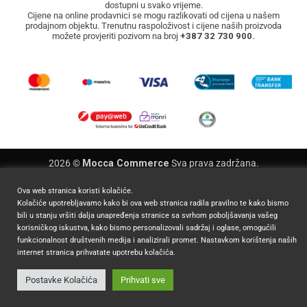
dostupni u svako vrijeme.
Cijene na online prodavnici se mogu razlikovati od cijena u našem
prodajnom objektu. Trenutnu raspoloživost i cijene naših proizvoda
možete provjeriti pozivom na broj
+387 32 730 900.
2026 ©
Mocca Commerce
Sva prava zadržana.
Ova web stranica koristi kolačiće.
Kolačiće upotrebljavamo kako bi ova web stranica radila pravilno te kako bismo
bili u stanju vršiti dalja unapređenja stranice sa svrhom poboljšavanja vašeg
korisničkog iskustva, kako bismo personalizovali sadržaj i oglase, omogućili
funkcionalnost društvenih medija i analizirali promet. Nastavkom korištenja naših
internet stranica prihvatate upotrebu kolačića.
Postavke Kolačića
Prihvati sve