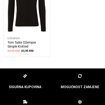
DŽEMPERI
Tom Tailor Džemper
Simple Knitted
Original
Current
62,95
KM
43,95
KM
price
price
was:
is:
62,95 KM.
43,95 KM.
SIGURNA KUPOVINA
MOGUĆNOST ZAMJENE