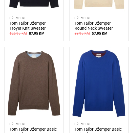
DŽEMPERI
DŽEMPERI
Tom Tailor Džemper
Tom Tailor Džemper
Troyer Knit Sweater
Round Neck Sweater
Original
Current
Original
Current
125,95
KM
87,95
KM
83,95
KM
57,95
KM
price
price
price
price
was:
is:
was:
is:
125,95 KM.
87,95 KM.
83,95 KM.
57,95 KM.
DŽEMPERI
DŽEMPERI
Tom Tailor Džemper Basic
Tom Tailor Džemper Basic