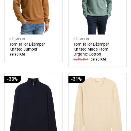
DŽEMPERI
DŽEMPERI
Tom Tailor Džemper
Tom Tailor Džemper
Knitted Jumper
Knitted Made From
Organic Cotton
99,95
KM
Original
Current
99,95
KM
69,95
KM
price
price
was:
is:
99,95 KM.
69,95 KM.
-30%
-31%