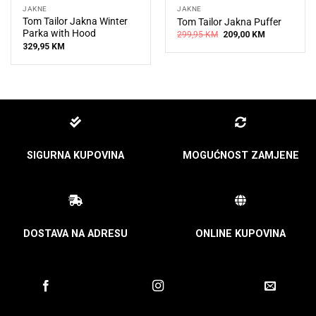
JAKNE
JAKNE
Tom Tailor Jakna Winter
Tom Tailor Jakna Puffer
Parka with Hood
Original
Current
299,95
KM
209,00
KM
price
price
329,95
KM
was:
is:
299,95 KM.
209,00 KM.
SIGURNA KUPOVINA
MOGUĆNOST ZAMJENE
DOSTAVA NA ADRESU
ONLINE KUPOVINA