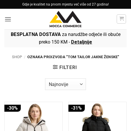
Skip
Gdje je kvalitet na prvom mjestu već više od 27 godina!
to
content
BESPLATNA DOSTAVA
za narudžbe odjeće ili obuće
preko 150 KM -
Detaljnije
SHOP
/
OZNAKA PROIZVODA “TOM TAILOR JAKNE ŽENSKE”
FILTERI
-30%
-31%