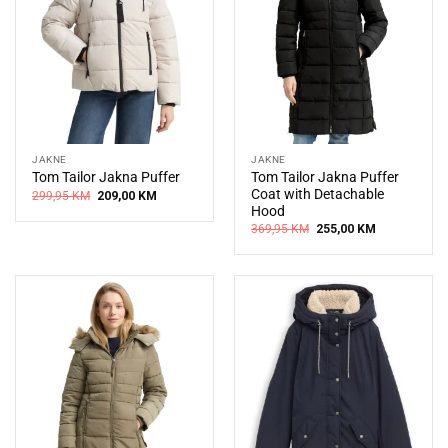
JAKNE
JAKNE
Tom Tailor Jakna Puffer
Tom Tailor Jakna Puffer
Coat with Detachable
Original
Current
299,95
KM
209,00
KM
price
price
Hood
was:
is:
Original
Current
369,95
KM
255,00
KM
299,95 KM.
209,00 KM.
price
price
was:
is:
369,95 KM.
255,00 KM.