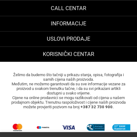
CALL CENTAR
INFORMACIJE
USLOVI PRODAJE
KORISNIČKI CENTAR
Želimo da budemo što tačniji u prikazu stanja, opisa, fotografija i
samih cijena naših proizvoda.
Međutim, ne možemo garantovati da su sve informacije vezane za
proizvod u svakom trenutku tačne, i da su svi prikazani artikli
dostupni u svako vrijeme.
Cijene na online prodavnici se mogu razlikovati od cijena u našem
prodajnom objektu. Trenutnu raspoloživost i cijene naših proizvoda
možete provjeriti pozivom na broj
+387 32 730 900.