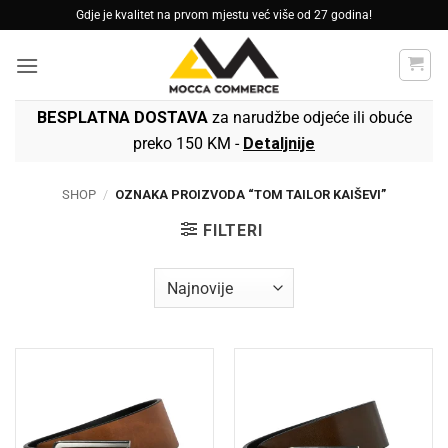
Skip
Gdje je kvalitet na prvom mjestu već više od 27 godina!
to
content
BESPLATNA DOSTAVA
za narudžbe odjeće ili obuće
preko 150 KM -
Detaljnije
SHOP
/
OZNAKA PROIZVODA “TOM TAILOR KAIŠEVI”
FILTERI