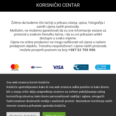
KORISNIČKI CENTAR
Želimo da budemo što tačniji u prikazu stanja, opisa, fotografija i
samih cijena naših proizvoda.
Međutim, ne možemo garantovati da su sve informacije vezane za
proizvod u svakom trenutku tačne, i da su svi prikazani artikli
dostupni u svako vrijeme.
Cijene na online prodavnici se mogu razlikovati od cijena u našem
prodajnom objektu. Trenutnu raspoloživost i cijene naših proizvoda
možete provjeriti pozivom na broj
+387 32 730 900.
Ova web stranica koristi kolačiće.
Kolačiće upotrebljavamo kako bi ova web stranica radila pravilno te kako bismo
bili u stanju vršiti dalja unapređenja stranice sa svrhom poboljšavanja vašeg
korisničkog iskustva, kako bismo personalizovali sadržaj i oglase, omogućili
2026 ©
Mocca Commerce
Sva prava zadržana.
funkcionalnost društvenih medija i analizirali promet. Nastavkom korištenja naših
internet stranica prihvatate upotrebu kolačića.