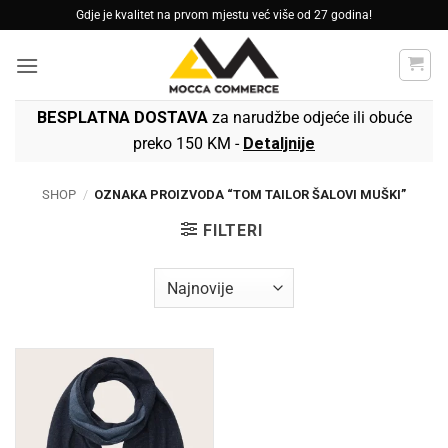
Skip
Gdje je kvalitet na prvom mjestu već više od 27 godina!
to
content
BESPLATNA DOSTAVA
za narudžbe odjeće ili obuće
preko 150 KM -
Detaljnije
SHOP
/
OZNAKA PROIZVODA “TOM TAILOR ŠALOVI MUŠKI”
FILTERI