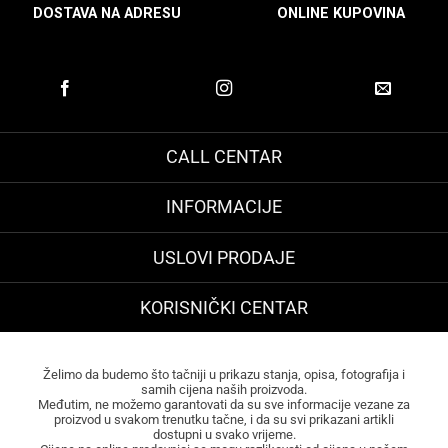
DOSTAVA NA ADRESU
ONLINE KUPOVINA
CALL CENTAR
INFORMACIJE
USLOVI PRODAJE
KORISNIČKI CENTAR
Želimo da budemo što tačniji u prikazu stanja, opisa, fotografija i
samih cijena naših proizvoda.
Međutim, ne možemo garantovati da su sve informacije vezane za
proizvod u svakom trenutku tačne, i da su svi prikazani artikli
dostupni u svako vrijeme.