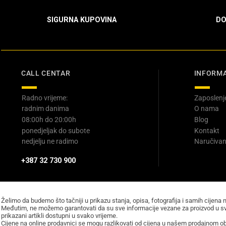
SIGURNA KUPOVINA
DO
CALL CENTAR
INFORMA
Radno vrijeme:
Zaposlenj
radnim danima
O nama
08:00h do 20:00h
Blog
ponedjeljak do subote
Kontakt
nedjelju ne radimo
Naručivan
+387 32 730 900
Želimo da budemo što tačniji u prikazu stanja, opisa, fotografija i samih cijena 
Međutim, ne možemo garantovati da su sve informacije vezane za proizvod u sv
prikazani artikli dostupni u svako vrijeme.
Cijene na online prodavnici se mogu razlikovati od cijena u našem prodajnom obj