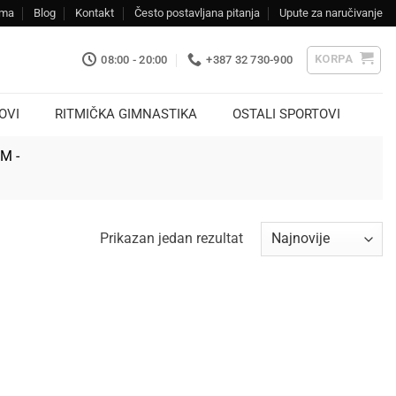
ama
Blog
Kontakt
Često postavljana pitanja
Upute za naručivanje
KORPA
08:00 - 20:00
+387 32 730-900
OVI
RITMIČKA GIMNASTIKA
OSTALI SPORTOVI
KM -
Prikazan jedan rezultat