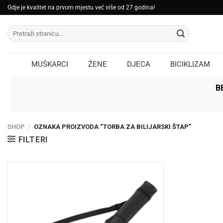
Skip
Gdje je kvalitet na prvom mjestu već više od 27 godina!
to
Pretraži:
content
MUŠKARCI
ŽENE
DJECA
BICIKLIZAM
B
SHOP
/
OZNAKA PROIZVODA “TORBA ZA BILIJARSKI ŠTAP”
FILTERI