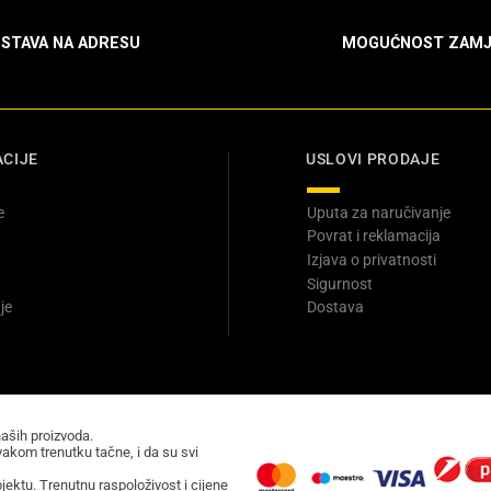
STAVA NA ADRESU
MOGUĆNOST ZAMJ
CIJE
USLOVI PRODAJE
e
Uputa za naručivanje
Povrat i reklamacija
Izjava o privatnosti
Sigurnost
je
Dostava
naših proizvoda.
akom trenutku tačne, i da su svi
ektu. Trenutnu raspoloživost i cijene