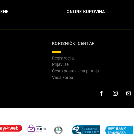
ENE
ONLINE KUPOVINA
KORISNIČKI CENTAR
Registracija
Prijavi se
Često postavljena pitanja
Vaša korpa