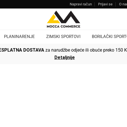
Napravi račun
Prijavi se
O n
PLANINARENJE
ZIMSKI SPORTOVI
BORILAČKI SPORT
ESPLATNA DOSTAVA
za narudžbe odjeće ili obuće preko 150 
Detaljnije