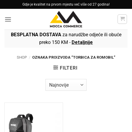
Skip
Gdje je kvalitet na prvom mjestu već više od 27 godina!
to
content
BESPLATNA DOSTAVA
za narudžbe odjeće ili obuće
preko 150 KM -
Detaljnije
SHOP
/
OZNAKA PROIZVODA “TORBICA ZA ROMOBIL”
FILTERI