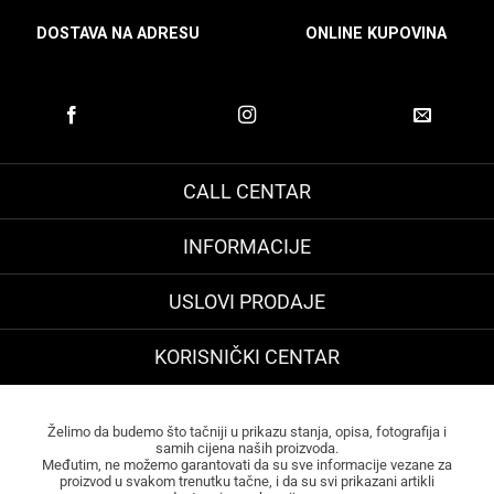
DOSTAVA NA ADRESU
ONLINE KUPOVINA
CALL CENTAR
INFORMACIJE
USLOVI PRODAJE
KORISNIČKI CENTAR
Želimo da budemo što tačniji u prikazu stanja, opisa, fotografija i
samih cijena naših proizvoda.
Međutim, ne možemo garantovati da su sve informacije vezane za
proizvod u svakom trenutku tačne, i da su svi prikazani artikli