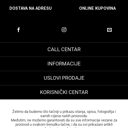
DOSTAVA NA ADRESU
ONLINE KUPOVINA
CALL CENTAR
INFORMACIJE
USLOVI PRODAJE
KORISNIČKI CENTAR
Želimo da budemo što tačniji u prikazu stanja, opisa, fotografija i
samih cijena naših proizvoda.
Međutim, ne možemo garantovati da su sve informacije vezane za
proizvod u svakom trenutku tačne, i da su svi prikazani artikli