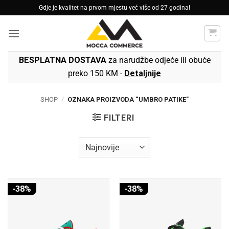
Skip
Gdje je kvalitet na prvom mjestu već više od 27 godina!
to
content
BESPLATNA DOSTAVA
za narudžbe odjeće ili obuće
preko 150 KM -
Detaljnije
SHOP
/
OZNAKA PROIZVODA “UMBRO PATIKE”
FILTERI
-38%
-38%