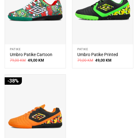
PATIKE
PATIKE
Umbro Patike Cartoon
Umbro Patike Printed
Original
Current
Original
Current
79,00
KM
49,00
KM
79,00
KM
49,00
KM
price
price
price
price
was:
is:
was:
is:
79,00 KM.
49,00 KM.
79,00 KM.
49,00 KM.
-38%