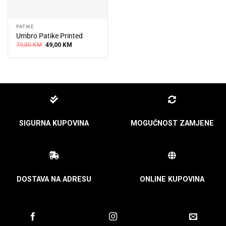
PATIKE
Umbro Patike Printed
Original
Current
79,00
KM
49,00
KM
price
price
was:
is:
79,00 KM.
49,00 KM.
SIGURNA KUPOVINA
MOGUĆNOST ZAMJENE
DOSTAVA NA ADRESU
ONLINE KUPOVINA