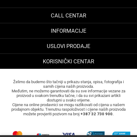
CALL CENTAR
INFORMACIJE
USLOVI PRODAJE
KORISNIČKI CENTAR
Želimo da budemo što tačniji u prikazu stanja, opisa, fotografija i
samih cijena naših proizvoda.
Međutim, ne možemo garantovati da su sve informacije vezane za
proizvod u svakom trenutku tačne, i da su svi prikazani artikli
dostupni u svako vrijeme.
Cijene na online prodavnici se mogu razlikovati od cijena u našem
prodajnom objektu. Trenutnu raspoloživost i cijene naših proizvoda
možete provjeriti pozivom na broj
+387 32 730 900.