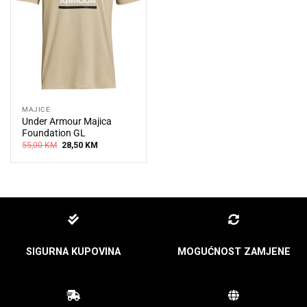
MAJICE
Under Armour Majica
Foundation GL
Original
Current
55,00
KM
28,50
KM
price
price
was:
is:
55,00 KM.
28,50 KM.
SIGURNA KUPOVINA
MOGUĆNOST ZAMJENE