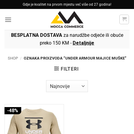
Skip
Gdje je kvalitet na prvom mjestu već više od 27 godina!
to
content
BESPLATNA DOSTAVA
za narudžbe odjeće ili obuće
preko 150 KM -
Detaljnije
SHOP
/
OZNAKA PROIZVODA “UNDER ARMOUR MAJICE MUŠKE”
FILTERI
-48%