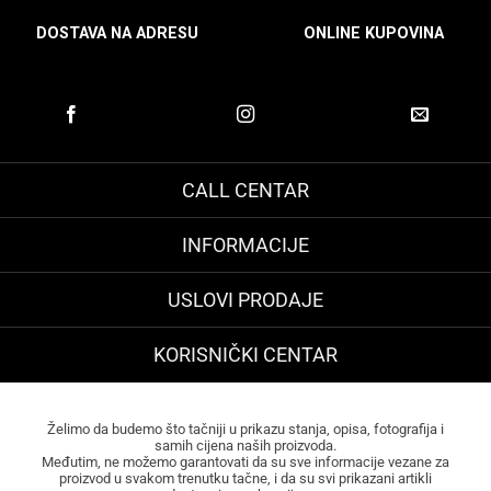
DOSTAVA NA ADRESU
ONLINE KUPOVINA
CALL CENTAR
INFORMACIJE
USLOVI PRODAJE
KORISNIČKI CENTAR
Želimo da budemo što tačniji u prikazu stanja, opisa, fotografija i
samih cijena naših proizvoda.
Međutim, ne možemo garantovati da su sve informacije vezane za
proizvod u svakom trenutku tačne, i da su svi prikazani artikli