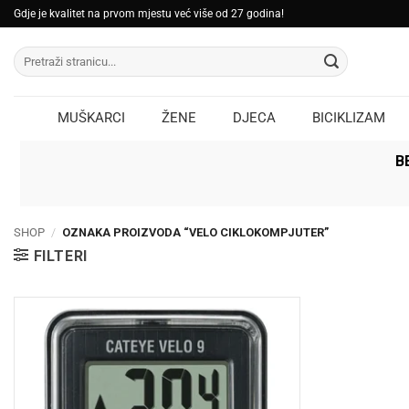
Skip
Gdje je kvalitet na prvom mjestu već više od 27 godina!
to
Pretraži:
content
MUŠKARCI
ŽENE
DJECA
BICIKLIZAM
B
SHOP
/
OZNAKA PROIZVODA “VELO CIKLOKOMPJUTER”
FILTERI