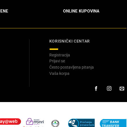
ENE
ONLINE KUPOVINA
KORISNIČKI CENTAR
Registracija
Prijavi se
Često postavljena pitanja
Vaša korpa