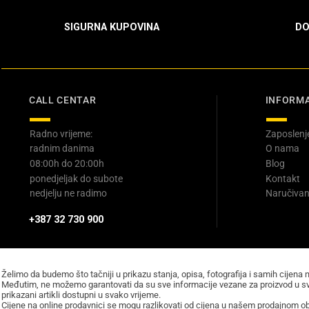
SIGURNA KUPOVINA
DO
CALL CENTAR
INFORMA
Radno vrijeme:
Zaposlenj
radnim danima
O nama
08:00h do 20:00h
Blog
ponedjeljak do subote
Kontakt
nedjelju ne radimo
Naručivan
+387 32 730 900
Želimo da budemo što tačniji u prikazu stanja, opisa, fotografija i samih cijena 
Međutim, ne možemo garantovati da su sve informacije vezane za proizvod u sv
prikazani artikli dostupni u svako vrijeme.
Cijene na online prodavnici se mogu razlikovati od cijena u našem prodajnom obj