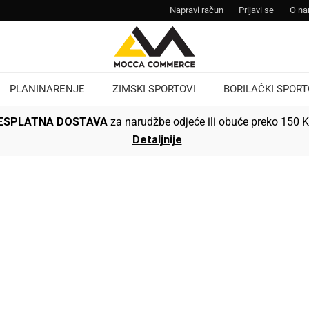
Napravi račun
Prijavi se
O n
PLANINARENJE
ZIMSKI SPORTOVI
BORILAČKI SPORT
ESPLATNA DOSTAVA
za narudžbe odjeće ili obuće preko 150 
Detaljnije