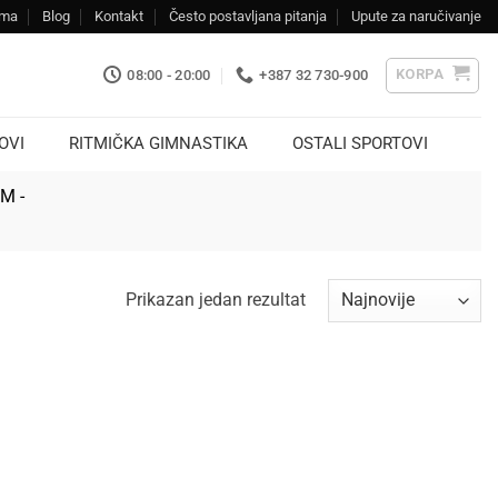
ama
Blog
Kontakt
Često postavljana pitanja
Upute za naručivanje
KORPA
08:00 - 20:00
+387 32 730-900
OVI
RITMIČKA GIMNASTIKA
OSTALI SPORTOVI
KM -
Prikazan jedan rezultat