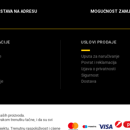
STAVA NA ADRESU
MOGUĆNOST ZAMJ
CIJE
USLOVI PRODAJE
e
Uputa za naručivanje
Povrat i reklamacija
Izjava o privatnosti
Sigurnost
je
Dostava
naših proizvoda.
akom trenutku tačne, i da su svi
ektu. Trenutnu raspoloživost i cijene