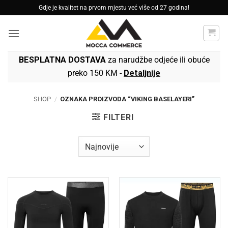
Skip
Gdje je kvalitet na prvom mjestu već više od 27 godina!
to
content
BESPLATNA DOSTAVA
za narudžbe odjeće ili obuće
preko 150 KM -
Detaljnije
SHOP
/
OZNAKA PROIZVODA “VIKING BASELAYERI”
FILTERI