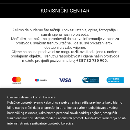
KORISNIČKI CENTAR
Želimo da budemo što tačniji u prikazu stanja, opisa, fotografija i
samih cijena naših proizvoda.
Međutim, ne možemo garantovati da su sve informacije vezane za
proizvod u svakom trenutku tačne, i da su svi prikazani artikli
dostupni u svako vrijeme.
Cijene na online prodavnici se mogu razlikovati od cijena u našem
prodajnom objektu. Trenutnu raspoloživost i cijene naših proizvoda
možete provjeriti pozivom na broj
+387 32 730 900.
Ova web stranica koristi kolačiće.
Kolačiće upotrebljavamo kako bi ova web stranica radila pravilno te kako bismo
bili u stanju vršiti dalja unapređenja stranice sa svrhom poboljšavanja vašeg
korisničkog iskustva, kako bismo personalizovali sadržaj i oglase, omogućili
2026 ©
Mocca Commerce
Sva prava zadržana.
funkcionalnost društvenih medija i analizirali promet. Nastavkom korištenja naših
internet stranica prihvatate upotrebu kolačića.