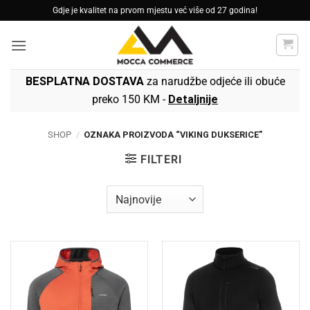
Skip
Gdje je kvalitet na prvom mjestu već više od 27 godina!
to
content
BESPLATNA DOSTAVA
za narudžbe odjeće ili obuće
preko 150 KM -
Detaljnije
SHOP
/
OZNAKA PROIZVODA “VIKING DUKSERICE”
FILTERI