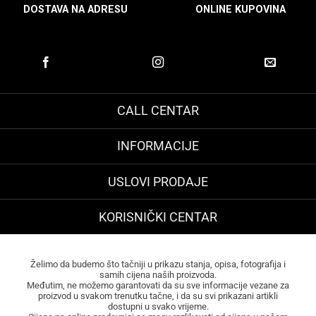
DOSTAVA NA ADRESU
ONLINE KUPOVINA
CALL CENTAR
INFORMACIJE
USLOVI PRODAJE
KORISNIČKI CENTAR
Želimo da budemo što tačniji u prikazu stanja, opisa, fotografija i
samih cijena naših proizvoda.
Međutim, ne možemo garantovati da su sve informacije vezane za
proizvod u svakom trenutku tačne, i da su svi prikazani artikli
dostupni u svako vrijeme.