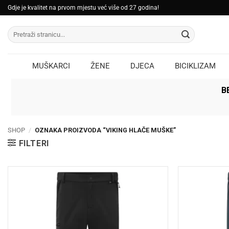
Skip
Gdje je kvalitet na prvom mjestu već više od 27 godina!
to
Pretraži:
content
MUŠKARCI
ŽENE
DJECA
BICIKLIZAM
B
SHOP
/
OZNAKA PROIZVODA “VIKING HLAČE MUŠKE”
FILTERI