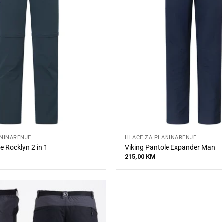
ANINARENJE
HLAČE ZA PLANINARENJE
e Rocklyn 2 in 1
Viking Pantole Expander Man
215,00
KM