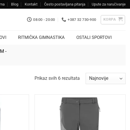
ama
Blog
Kontakt
Često postavljana pitanja
Upute za naručivanje
KORPA
08:00 - 20:00
+387 32 730-900
OVI
RITMIČKA GIMNASTIKA
OSTALI SPORTOVI
KM -
Sorted
Prikaz svih 6 rezultata
by
latest