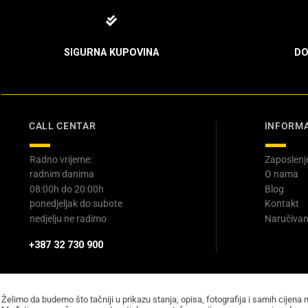
SIGURNA KUPOVINA
DO
CALL CENTAR
INFORMA
Radno vrijeme:
Zaposlenj
radnim danima
O nama
08:00h do 20:00h
Blog
ponedjeljak do subote
Kontakt
nedjelju ne radimo
Naručivan
+387 32 730 900
Želimo da budemo što tačniji u prikazu stanja, opisa, fotografija i samih cijena 