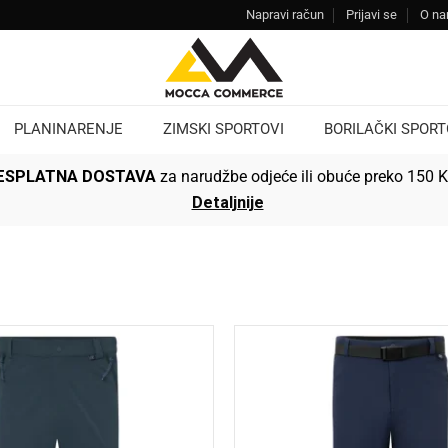
Napravi račun
Prijavi se
O n
PLANINARENJE
ZIMSKI SPORTOVI
BORILAČKI SPORT
ESPLATNA DOSTAVA
za narudžbe odjeće ili obuće preko 150 
Detaljnije