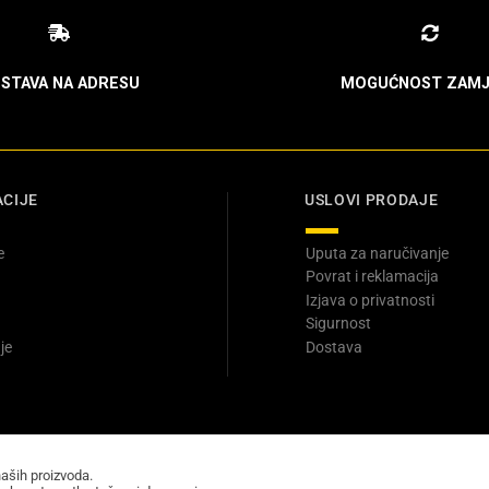
STAVA NA ADRESU
MOGUĆNOST ZAMJ
CIJE
USLOVI PRODAJE
e
Uputa za naručivanje
Povrat i reklamacija
Izjava o privatnosti
Sigurnost
je
Dostava
naših proizvoda.