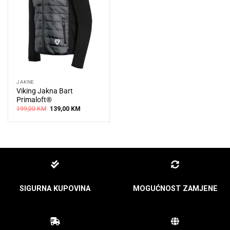
JAKNE
Viking Jakna Bart
Primaloft®
Original
Current
199,00
KM
139,00
KM
price
price
was:
is:
199,00 KM.
139,00 KM.
SIGURNA KUPOVINA
MOGUĆNOST ZAMJENE