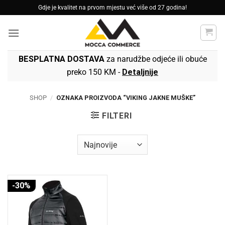
Skip
Gdje je kvalitet na prvom mjestu već više od 27 godina!
to
content
BESPLATNA DOSTAVA
za narudžbe odjeće ili obuće
preko 150 KM -
Detaljnije
SHOP
/
OZNAKA PROIZVODA “VIKING JAKNE MUŠKE”
FILTERI
-30%