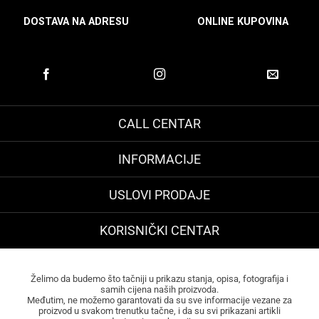
DOSTAVA NA ADRESU
ONLINE KUPOVINA
CALL CENTAR
INFORMACIJE
USLOVI PRODAJE
KORISNIČKI CENTAR
Želimo da budemo što tačniji u prikazu stanja, opisa, fotografija i
samih cijena naših proizvoda.
Međutim, ne možemo garantovati da su sve informacije vezane za
proizvod u svakom trenutku tačne, i da su svi prikazani artikli