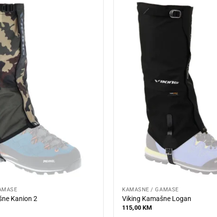
AMAŠE
KAMAŠNE / GAMAŠE
šne Kanion 2
Viking Kamašne Logan
115,00
KM