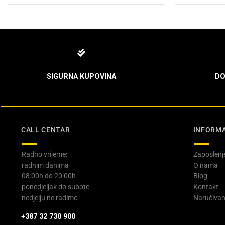
SIGURNA KUPOVINA
DO
CALL CENTAR
INFORMA
Radno vrijeme:
Zaposlenj
radnim danima
O nama
08:00h do 20:00h
Blog
ponedjeljak do subote
Kontakt
nedjelju ne radimo
Naručivan
+387 32 730 900