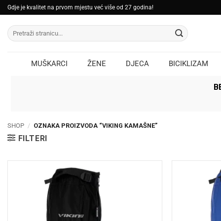
Skip
Gdje je kvalitet na prvom mjestu već više od 27 godina!
to
Pretraži:
content
MUŠKARCI
ŽENE
DJECA
BICIKLIZAM
B
SHOP
/
OZNAKA PROIZVODA “VIKING KAMAŠNE”
FILTERI