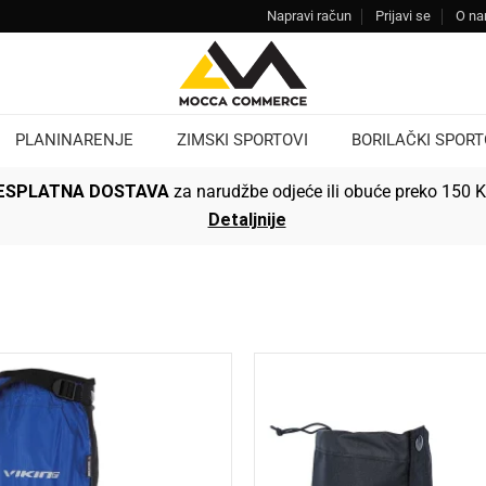
Napravi račun
Prijavi se
O n
PLANINARENJE
ZIMSKI SPORTOVI
BORILAČKI SPORT
ESPLATNA DOSTAVA
za narudžbe odjeće ili obuće preko 150 
Detaljnije