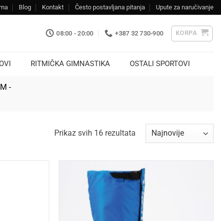
ama
Blog
Kontakt
Često postavljana pitanja
Upute za naručivanje
KORPA
08:00 - 20:00
+387 32 730-900
OVI
RITMIČKA GIMNASTIKA
OSTALI SPORTOVI
KM -
Sorted
Prikaz svih 16 rezultata
by
latest