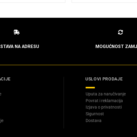
STAVA NA ADRESU
MOGUĆNOST ZAMJ
CIJE
USLOVI PRODAJE
e
Uputa za naručivanje
Povrat i reklamacija
Izjava o privatnosti
Sigurnost
je
Dostava