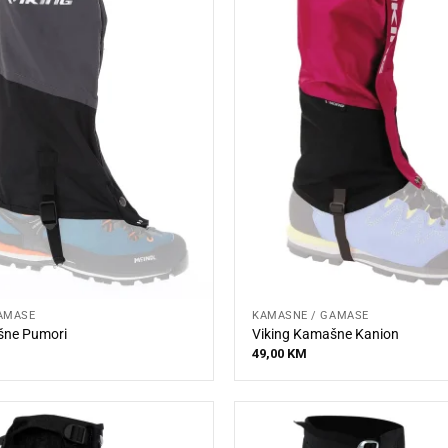
AMAŠE
KAMAŠNE / GAMAŠE
šne Pumori
Viking Kamašne Kanion
49,00
KM