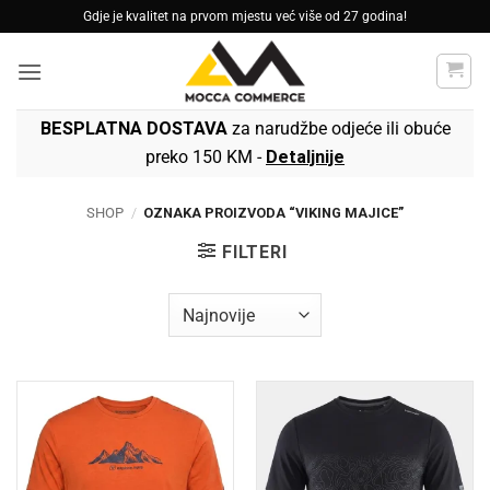
Skip
Gdje je kvalitet na prvom mjestu već više od 27 godina!
to
content
BESPLATNA DOSTAVA
za narudžbe odjeće ili obuće
preko 150 KM -
Detaljnije
SHOP
/
OZNAKA PROIZVODA “VIKING MAJICE”
FILTERI