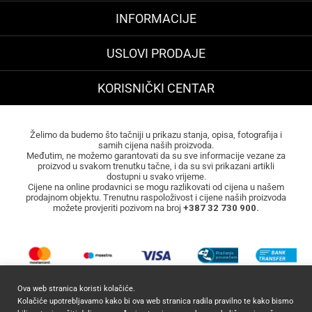
INFORMACIJE
USLOVI PRODAJE
KORISNIČKI CENTAR
Želimo da budemo što tačniji u prikazu stanja, opisa, fotografija i
samih cijena naših proizvoda.
Međutim, ne možemo garantovati da su sve informacije vezane za
proizvod u svakom trenutku tačne, i da su svi prikazani artikli
dostupni u svako vrijeme.
Cijene na online prodavnici se mogu razlikovati od cijena u našem
prodajnom objektu. Trenutnu raspoloživost i cijene naših proizvoda
možete provjeriti pozivom na broj
+387 32 730 900.
Ova web stranica koristi kolačiće.
Kolačiće upotrebljavamo kako bi ova web stranica radila pravilno te kako bismo