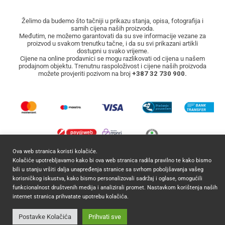
Želimo da budemo što tačniji u prikazu stanja, opisa, fotografija i
samih cijena naših proizvoda.
Međutim, ne možemo garantovati da su sve informacije vezane za
proizvod u svakom trenutku tačne, i da su svi prikazani artikli
dostupni u svako vrijeme.
Cijene na online prodavnici se mogu razlikovati od cijena u našem
prodajnom objektu. Trenutnu raspoloživost i cijene naših proizvoda
možete provjeriti pozivom na broj
+387 32 730 900.
Ova web stranica koristi kolačiće.
Kolačiće upotrebljavamo kako bi ova web stranica radila pravilno te kako bismo
2026 ©
Mocca Commerce
Sva prava zadržana.
bili u stanju vršiti dalja unapređenja stranice sa svrhom poboljšavanja vašeg
korisničkog iskustva, kako bismo personalizovali sadržaj i oglase, omogućili
funkcionalnost društvenih medija i analizirali promet. Nastavkom korištenja naših
internet stranica prihvatate upotrebu kolačića.
Postavke Kolačića
Prihvati sve