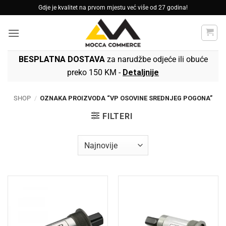
Skip
Gdje je kvalitet na prvom mjestu već više od 27 godina!
to
content
BESPLATNA DOSTAVA
za narudžbe odjeće ili obuće
preko 150 KM -
Detaljnije
SHOP
/
OZNAKA PROIZVODA “VP OSOVINE SREDNJEG POGONA”
FILTERI