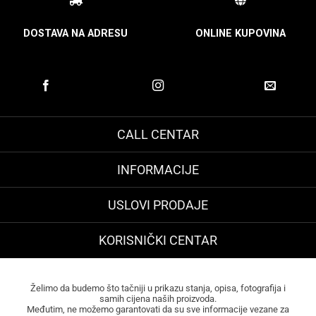
DOSTAVA NA ADRESU
ONLINE KUPOVINA
CALL CENTAR
INFORMACIJE
USLOVI PRODAJE
KORISNIČKI CENTAR
Želimo da budemo što tačniji u prikazu stanja, opisa, fotografija i
samih cijena naših proizvoda.
Međutim, ne možemo garantovati da su sve informacije vezane za