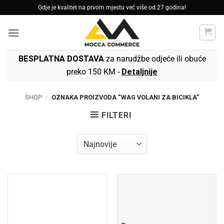
Skip
Gdje je kvalitet na prvom mjestu već više od 27 godina!
to
content
BESPLATNA DOSTAVA
za narudžbe odjeće ili obuće
preko 150 KM -
Detaljnije
SHOP
/
OZNAKA PROIZVODA “WAG VOLANI ZA BICIKLA”
FILTERI