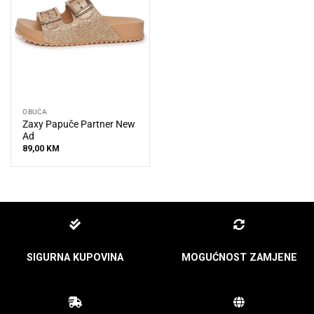
OBUĆA
Zaxy Papuče Partner New
Ad
89,00
KM
SIGURNA KUPOVINA
MOGUĆNOST ZAMJENE