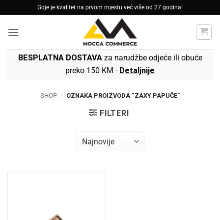
Skip
Gdje je kvalitet na prvom mjestu već više od 27 godina!
to
content
BESPLATNA DOSTAVA
za narudžbe odjeće ili obuće
preko 150 KM -
Detaljnije
SHOP
/
OZNAKA PROIZVODA “ZAXY PAPUČE”
FILTERI