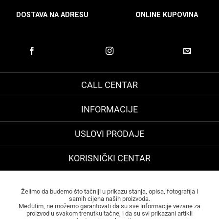
DOSTAVA NA ADRESU
ONLINE KUPOVINA
CALL CENTAR
INFORMACIJE
USLOVI PRODAJE
KORISNIČKI CENTAR
Želimo da budemo što tačniji u prikazu stanja, opisa, fotografija i
samih cijena naših proizvoda.
Međutim, ne možemo garantovati da su sve informacije vezane za
proizvod u svakom trenutku tačne, i da su svi prikazani artikli