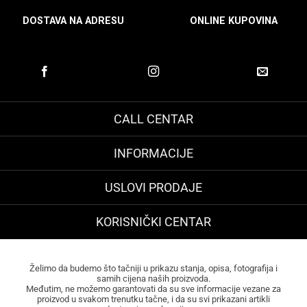
DOSTAVA NA ADRESU
ONLINE KUPOVINA
CALL CENTAR
INFORMACIJE
USLOVI PRODAJE
KORISNIČKI CENTAR
Želimo da budemo što tačniji u prikazu stanja, opisa, fotografija i
samih cijena naših proizvoda.
Međutim, ne možemo garantovati da su sve informacije vezane za
proizvod u svakom trenutku tačne, i da su svi prikazani artikli