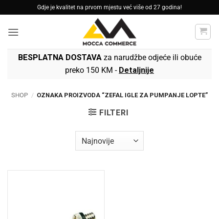
Skip
Gdje je kvalitet na prvom mjestu već više od 27 godina!
to
content
BESPLATNA DOSTAVA
za narudžbe odjeće ili obuće
preko 150 KM -
Detaljnije
SHOP
/
OZNAKA PROIZVODA “ZEFAL IGLE ZA PUMPANJE LOPTE”
FILTERI