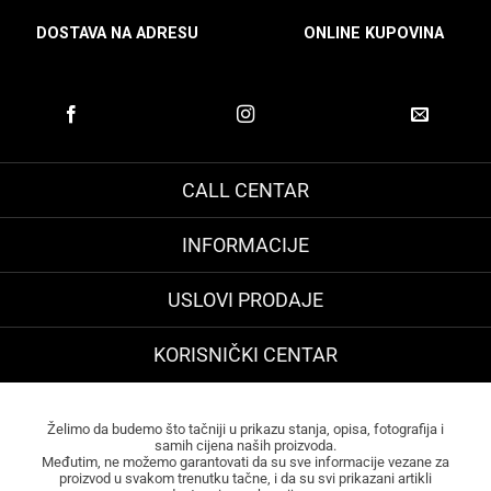
DOSTAVA NA ADRESU
ONLINE KUPOVINA
CALL CENTAR
INFORMACIJE
USLOVI PRODAJE
KORISNIČKI CENTAR
Želimo da budemo što tačniji u prikazu stanja, opisa, fotografija i
samih cijena naših proizvoda.
Međutim, ne možemo garantovati da su sve informacije vezane za
proizvod u svakom trenutku tačne, i da su svi prikazani artikli