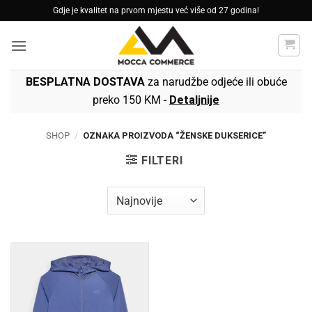
Skip
Gdje je kvalitet na prvom mjestu već više od 27 godina!
to
content
BESPLATNA DOSTAVA
za narudžbe odjeće ili obuće
preko 150 KM -
Detaljnije
SHOP
/
OZNAKA PROIZVODA “ŽENSKE DUKSERICE”
FILTERI