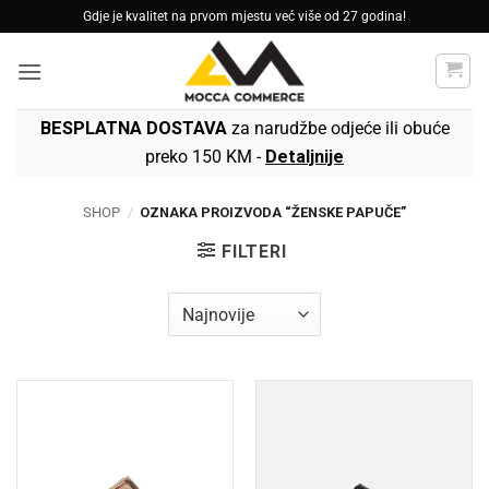
Skip
Gdje je kvalitet na prvom mjestu već više od 27 godina!
to
content
BESPLATNA DOSTAVA
za narudžbe odjeće ili obuće
preko 150 KM -
Detaljnije
SHOP
/
OZNAKA PROIZVODA “ŽENSKE PAPUČE”
FILTERI