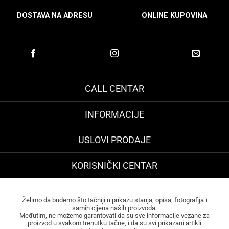
DOSTAVA NA ADRESU
ONLINE KUPOVINA
CALL CENTAR
INFORMACIJE
USLOVI PRODAJE
KORISNIČKI CENTAR
Želimo da budemo što tačniji u prikazu stanja, opisa, fotografija i
samih cijena naših proizvoda.
Međutim, ne možemo garantovati da su sve informacije vezane za
proizvod u svakom trenutku tačne, i da su svi prikazani artikli