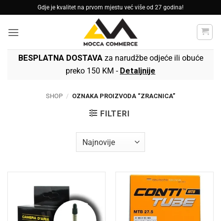
Skip
Gdje je kvalitet na prvom mjestu već više od 27 godina!
to
content
BESPLATNA DOSTAVA
za narudžbe odjeće ili obuće
preko 150 KM -
Detaljnije
SHOP
/
OZNAKA PROIZVODA “ZRACNICA”
FILTERI