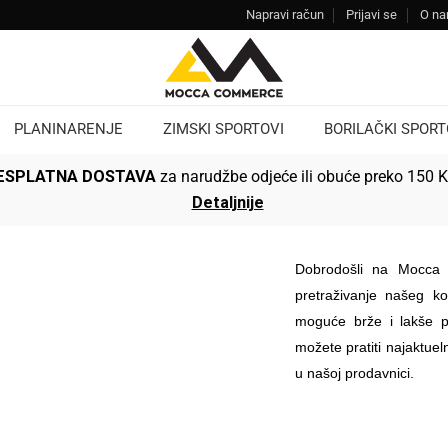
Napravi račun
Prijavi se
O n
PLANINARENJE
ZIMSKI SPORTOVI
BORILAČKI SPORT
ESPLATNA DOSTAVA
za narudžbe odjeće ili obuće preko 150 
Detaljnije
Dobrodošli na Mocca 
pretraživanje našeg ko
moguće brže i lakše pr
možete pratiti najaktueln
u našoj prodavnici.