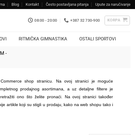
ama
Blog
Kontakt
Često postavljana pitanja
Upute za naručivanje
KORPA
08:00 - 20:00
+387 32 730-900
OVI
RITMIČKA GIMNASTIKA
OSTALI SPORTOVI
KM -
Commerce shop stranicu. Na ovoj stranici je moguće
mpletnog prodajnog asortimana, a uz detaljne filtere je
etražiti ono što želite pronaći. Na ovoj stranici također
ije artikle koji su stigli u prodaju, kako na web shopu tako i