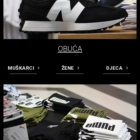
OBUĆA
MUŠKARCI
ŽENE
DJECA