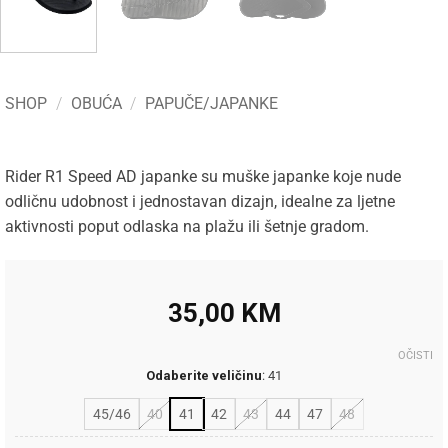
SHOP
/
OBUĆA
/
PAPUČE/JAPANKE
Rider R1 Speed AD japanke su muške japanke koje nude
odličnu udobnost i jednostavan dizajn, idealne za ljetne
aktivnosti poput odlaska na plažu ili šetnje gradom.
35,00
KM
OČISTI
Odaberite veličinu
:
41
45/46
40
41
42
43
44
47
48