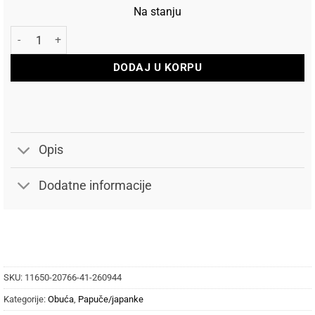
Na stanju
Rider Japanke R1 Speed količina
DODAJ U KORPU
Opis
Dodatne informacije
SKU:
11650-20766-41-260944
Kategorije:
Obuća
,
Papuče/japanke