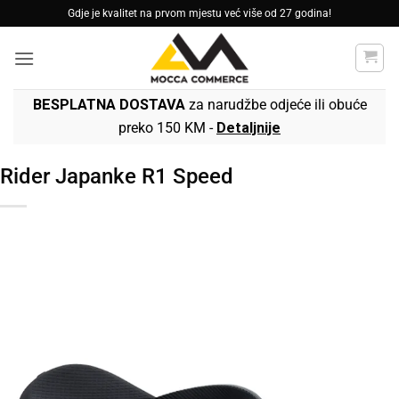
Skip
Gdje je kvalitet na prvom mjestu već više od 27 godina!
to
content
BESPLATNA DOSTAVA
za narudžbe odjeće ili obuće
preko 150 KM -
Detaljnije
Rider Japanke R1 Speed