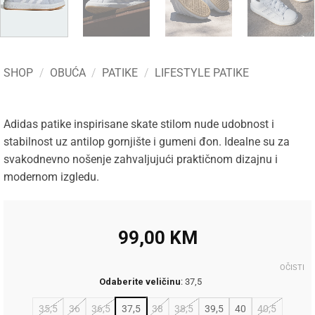
SHOP
/
OBUĆA
/
PATIKE
/
LIFESTYLE PATIKE
Adidas patike inspirisane skate stilom nude udobnost i
stabilnost uz antilop gornjište i gumeni đon. Idealne su za
svakodnevno nošenje zahvaljujući praktičnom dizajnu i
modernom izgledu.
99,00
KM
OČISTI
Odaberite veličinu
:
37,5
35,5
36
36,5
37,5
38
38,5
39,5
40
40,5