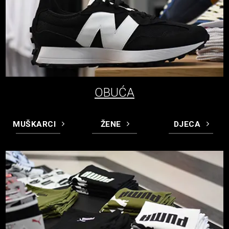
OBUĆA
MUŠKARCI
ŽENE
DJECA