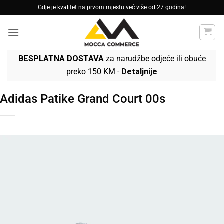
Skip
Gdje je kvalitet na prvom mjestu već više od 27 godina!
to
content
BESPLATNA DOSTAVA
za narudžbe odjeće ili obuće
preko 150 KM -
Detaljnije
Adidas Patike Grand Court 00s