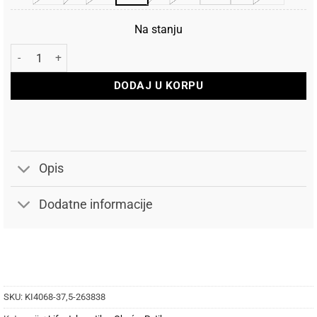
Na stanju
Adidas Patike Grand Court 00s količina
DODAJ U KORPU
Opis
Dodatne informacije
SKU:
KI4068-37,5-263838