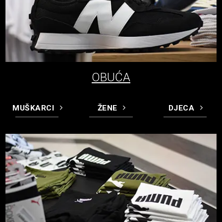
OBUĆA
MUŠKARCI
ŽENE
DJECA