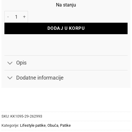
Na stanju
Adidas Patike Hoops Classic količina
DODAJ U KORPU
Opis
Dodatne informacije
SKU:
KK1095-29-262993
Kategorije:
Lifestyle patike
,
Obuća
,
Patike