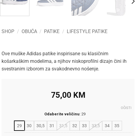
SHOP
/
OBUĆA
/
PATIKE
/
LIFESTYLE PATIKE
Ove muške Adidas patike inspirisane su klasičnim
košarkaškim modelima, a njihov niskoprofilni dizajn čini ih
svestranim izborom za svakodnevno nošenje.
75,00
KM
OČISTI
Odaberite veličinu
:
29
29
30
30,5
31
31,5
32
33
33,5
34
35