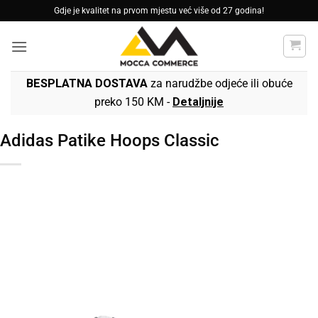
Skip
Gdje je kvalitet na prvom mjestu već više od 27 godina!
to
content
BESPLATNA DOSTAVA
za narudžbe odjeće ili obuće
preko 150 KM -
Detaljnije
Adidas Patike Hoops Classic