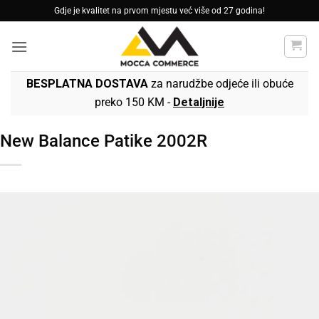
Skip
Gdje je kvalitet na prvom mjestu već više od 27 godina!
to
content
BESPLATNA DOSTAVA
za narudžbe odjeće ili obuće
preko 150 KM -
Detaljnije
New Balance Patike 2002R