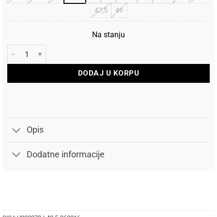
47,5
49
Na stanju
New Balance Patike 2002R količina
DODAJ U KORPU
Opis
Dodatne informacije