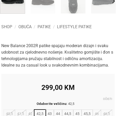
SHOP
/
OBUĆA
/
PATIKE
/
LIFESTYLE PATIKE
New Balance 2002R patike spajaju moderan dizajn i svaku
udobnost za cjelodnevno nošenje. Kvalitetno gornjište i đon s
tehnologijama pružaju stabilnost i odličnu amortizaciju.
Idealne su za casual look u svakodnevnim kombinacijama.
299,00
KM
OČISTI
Odaberite veličinu
:
42,5
40,5
41,5
42
42,5
43
44
44,5
45
45,5
46
46,5