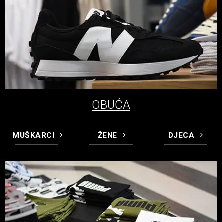
OBUĆA
MUŠKARCI
ŽENE
DJECA