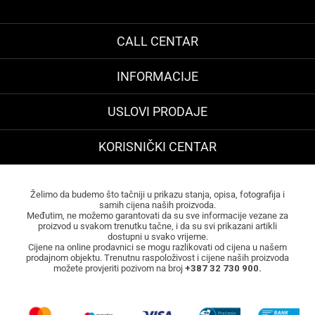
CALL CENTAR
INFORMACIJE
USLOVI PRODAJE
KORISNIČKI CENTAR
Želimo da budemo što tačniji u prikazu stanja, opisa, fotografija i
samih cijena naših proizvoda.
Međutim, ne možemo garantovati da su sve informacije vezane za
proizvod u svakom trenutku tačne, i da su svi prikazani artikli
dostupni u svako vrijeme.
Cijene na online prodavnici se mogu razlikovati od cijena u našem
prodajnom objektu. Trenutnu raspoloživost i cijene naših proizvoda
možete provjeriti pozivom na broj
+387 32 730 900.