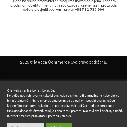
Cijene na online prodavnici se mogu razlikovati od cijena u našem
prodajnom objektu. Trenutnu raspoloživost i cijene naših proizvoda
možete provjeriti pozivom na broj
+387 32 730 900.
2026 ©
Mocca Commerce
Sva prava zadržana.
Ova web stranica koristi kolačiće.
Kolačiće upotrebljavamo kako bi ova web stranica radila pravilno te kako bismo
bili u stanju vršiti dalja unapređenja stranice sa svrhom poboljšavanja vašeg
korisničkog iskustva, kako bismo personalizovali sadržaj i oglase, omogućili
funkcionalnost društvenih medija i analizirali promet. Nastavkom korištenja naših
internet stranica prihvatate upotrebu kolačića.