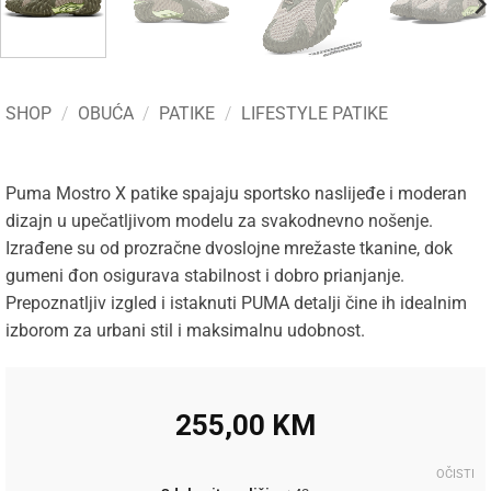
SHOP
/
OBUĆA
/
PATIKE
/
LIFESTYLE PATIKE
Puma Mostro X patike spajaju sportsko naslijeđe i moderan
dizajn u upečatljivom modelu za svakodnevno nošenje.
Izrađene su od prozračne dvoslojne mrežaste tkanine, dok
gumeni đon osigurava stabilnost i dobro prianjanje.
Prepoznatljiv izgled i istaknuti PUMA detalji čine ih idealnim
izborom za urbani stil i maksimalnu udobnost.
255,00
KM
OČISTI