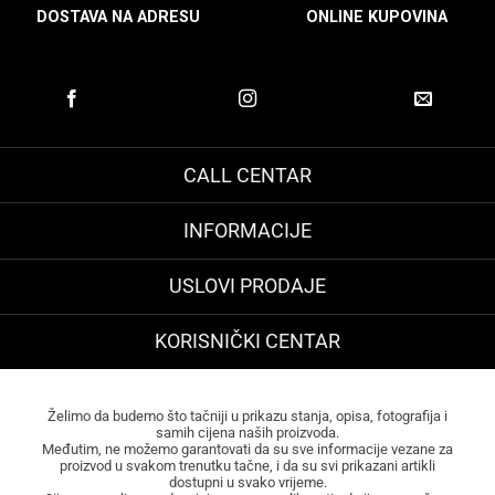
DOSTAVA NA ADRESU
ONLINE KUPOVINA
CALL CENTAR
INFORMACIJE
USLOVI PRODAJE
KORISNIČKI CENTAR
Želimo da budemo što tačniji u prikazu stanja, opisa, fotografija i
samih cijena naših proizvoda.
Međutim, ne možemo garantovati da su sve informacije vezane za
proizvod u svakom trenutku tačne, i da su svi prikazani artikli
dostupni u svako vrijeme.