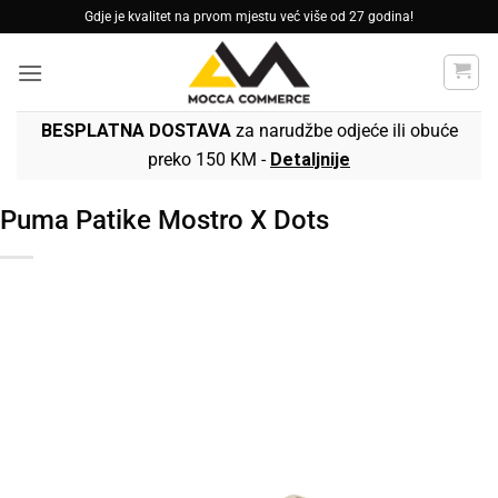
Skip
Gdje je kvalitet na prvom mjestu već više od 27 godina!
to
content
BESPLATNA DOSTAVA
za narudžbe odjeće ili obuće
preko 150 KM -
Detaljnije
Puma Patike Mostro X Dots