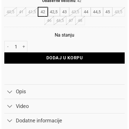
Odaberite veličinu
:
42
40,5
41
41,5
42
42,5
43
43,5
44
44,5
45
45,5
46
46,5
47
48
Na stanju
Puma Patike Mostro X Dots količina
DODAJ U KORPU
Opis
Video
Dodatne informacije