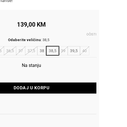
manse!
139,00
KM
OČISTI
Odaberite veličinu
:
38,5
6
36,5
37
37,5
38
38,5
39
39,5
40
Na stanju
me Certified 3 količina
DODAJ U KORPU