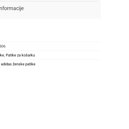
nformacije
806
ike
,
Patike za košarku
,
adidas ženske patike