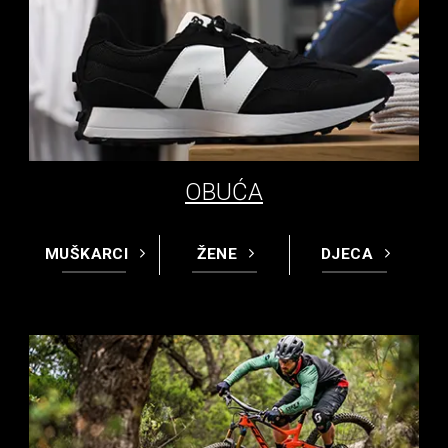
OBUĆA
MUŠKARCI
ŽENE
DJECA