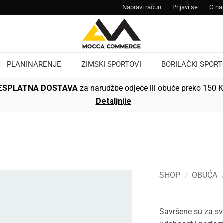
Napravi račun
Prijavi se
O n
PLANINARENJE
ZIMSKI SPORTOVI
BORILAČKI SPORT
ESPLATNA DOSTAVA
za narudžbe odjeće ili obuće preko 150 
Detaljnije
SHOP
/
OBUĆA
Savršene su za sv