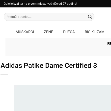
Skip
Gdje je kvalitet na prvom mjestu već više od 27 godina!
to
Pretraži:
content
MUŠKARCI
ŽENE
DJECA
BICIKLIZAM
B
Adidas Patike Dame Certified 3