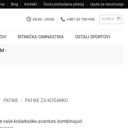
ama
Blog
Kontakt
Često postavljana pitanja
Upute za naručivanje
KORPA
08:00 - 20:00
+387 32 730-900
OVI
RITMIČKA GIMNASTIKA
OSTALI SPORTOVI
KM -
/
PATIKE
/
PATIKE ZA KOŠARKU
e vaše košarkaške avanture, kombinujući