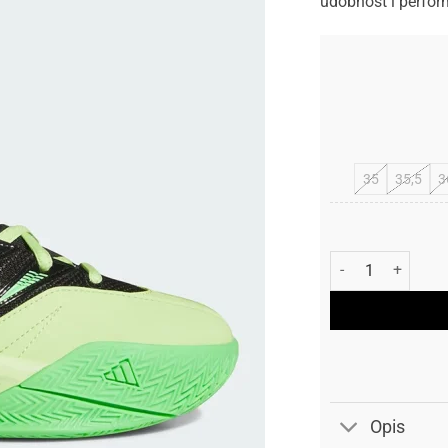
udobnost i perfor
35
35,5
3
Adidas Patike Da
Opis