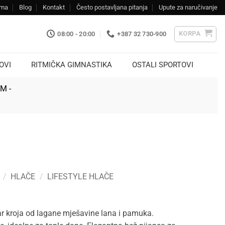
ama
Blog
Kontakt
Često postavljana pitanja
Upute za naručivanje
KORPA
08:00 - 20:00
+387 32 730-900
OVI
RITMIČKA GIMNASTIKA
OSTALI SPORTOVI
KM -
/
HLAČE
/
LIFESTYLE HLAČE
ar kroja od lagane mješavine lana i pamuka.