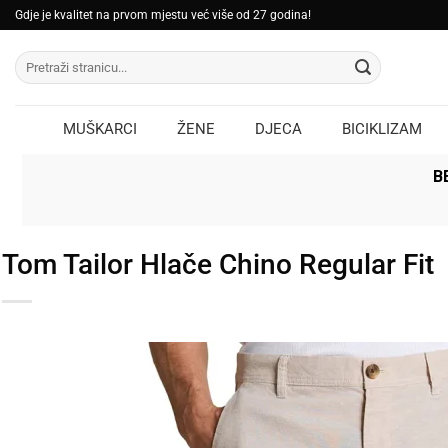
Skip
Gdje je kvalitet na prvom mjestu već više od 27 godina!
to
Pretraži:
content
MUŠKARCI
ŽENE
DJECA
BICIKLIZAM
B
Tom Tailor Hlače Chino Regular Fit