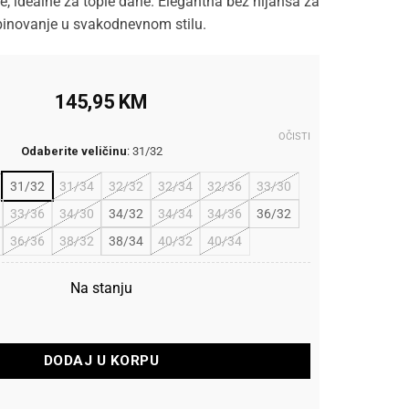
e, idealne za tople dane. Elegantna bež nijansa za
inovanje u svakodnevnom stilu.
145,95
KM
OČISTI
Odaberite veličinu
:
31/32
31/32
31/34
32/32
32/34
32/36
33/30
33/36
34/30
34/32
34/34
34/36
36/32
36/36
38/32
38/34
40/32
40/34
Na stanju
Chino Regular Fit količina
DODAJ U KORPU