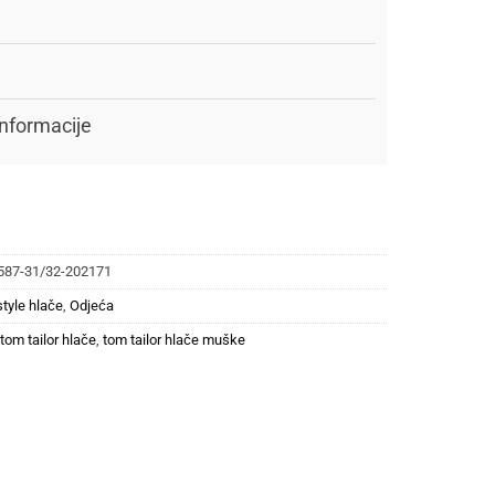
nformacije
587-31/32-202171
style hlače
,
Odjeća
tom tailor hlače
,
tom tailor hlače muške