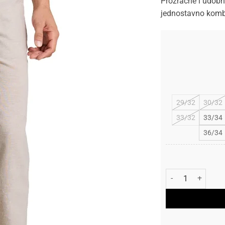
Prozračne i udobn
jednostavno komb
29/32
30/32
33/32
33/34
36/34
Tom Tailor Hlače 