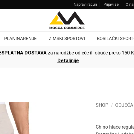
Napravi račun
Prijavi se
O n
PLANINARENJE
ZIMSKI SPORTOVI
BORILAČKI SPORT
ESPLATNA DOSTAVA
za narudžbe odjeće ili obuće preko 150 
Detaljnije
SHOP
/
ODJEĆA
Chino hlače regul