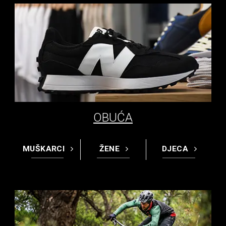
OBUĆA
MUŠKARCI
ŽENE
DJECA